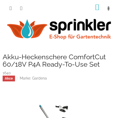
Zum
WARE
Inhalt
springen
Akku-Heckenschere ComfortCut
60/18V P4A Ready-To-Use Set
1640
Marke:
Gardena
Akce