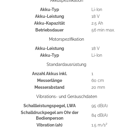
Akkuspezifikation
Akku-Typ
Li-Ion
Akku-Leistung
18 V
Akku-Kapazität
2.5 Ah
Betriebsdauer
56 min max.
Motorspezifikation
Akku-Leistung
18 V
Akku-Typ
Li-Ion
Standardausrüstung
Anzahl Akkus inkl.
1
Messerlänge
60 cm
Messerabstand
20 mm
Vibrations- und Geräuschdaten
Schallleistungspegel, LWA
95 dB(A)
Schalldruckpegel am Ohr der
84 dB(A)
Bedienperson
Vibration (ah)
1.5 m/s²