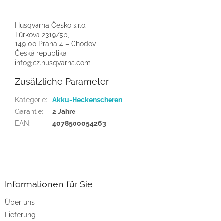
Husqvarna Česko s.r.o.
Türkova 2319/5b,
149 00 Praha 4 – Chodov
Česká republika
info@cz.husqvarna.com
Zusätzliche Parameter
Kategorie
:
Akku-Heckenscheren
Garantie
:
2 Jahre
EAN
:
4078500054263
F
u
ß
z
Informationen für Sie
e
Über uns
i
Lieferung
l