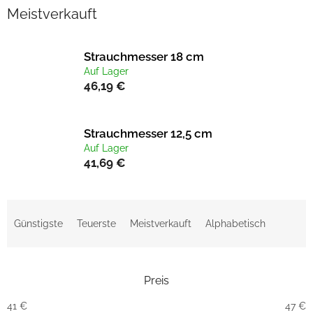
Meistverkauft
Strauchmesser 18 cm
Auf Lager
46,19 €
Strauchmesser 12,5 cm
Auf Lager
41,69 €
P
r
Günstigste
Teuerste
Meistverkauft
Alphabetisch
o
d
u
Preis
k
t
41
€
47
€