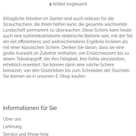
2
Artikel insgesamt
S
t
e
Alltägliche Arbeiten im Garten sind auch exklusiv für die
u
Strauchschere, die Ihnen helfen kann, die gesamte wachsende
e
Landschaft permanent zu überwachen. Diese Schere kann heute
r
auch eine batteriebetriebene elektrische Batterie sein, mit der Sie
e
ein viel effizienteres und weitreichenderes Ergebnis erzielen als
l
mit einer klassischen Schere. Denken Sie daran, dass sie eine
e
große Auswahl an Zubehör enthalten, von Ersatzmessern bis zu
m
einem Teleskopgriff, der Ihre Fähigkeit, Ihre Kehle einzustellen,
e
erheblich erweitert. Sie können dann eine solche Schere
n
benutzen, von den Grastrieben bis zum Schneiden der Stacheln.
t
Sie können sie in unserem E-Shop kaufen.
e
d
F
e
u
r
ß
L
z
Informationen für Sie
i
e
s
Über uns
i
t
Lieferung
l
e
e
Service und Know-how