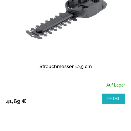
d
e
r
P
r
o
d
u
k
t
Strauchmesser 12,5 cm
e
Auf Lager
DETAIL
41,69 €