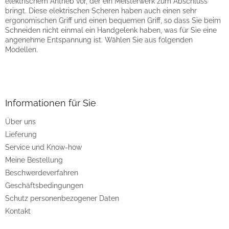
m
elektrischem Antrieb vor, der ein Meisterwerk zum Abschluss
e
bringt. Diese elektrischen Scheren haben auch einen sehr
n
ergonomischen Griff und einen bequemen Griff, so dass Sie beim
t
Schneiden nicht einmal ein Handgelenk haben, was für Sie eine
e
angenehme Entspannung ist. Wählen Sie aus folgenden
d
Modellen.
e
r
F
L
u
i
ß
s
z
Informationen für Sie
t
e
e
Über uns
i
Lieferung
l
e
Service und Know-how
Meine Bestellung
Beschwerdeverfahren
Geschäftsbedingungen
Schutz personenbezogener Daten
Kontakt