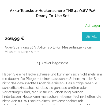
Akku-Teleskop-Heckenschere THS 42/18V P4A
Ready-To-Use Set
Auf Lager
DETAIL
206,99 €
Akku-Spannung 18 V Akku-Typ Li-Ion Messerlänge 42 cm
Messerabstand 16 mm
13
Artikel insgesamt
S
t
e
Haben Sie eine Hecke zuhause und kümmern sich nicht mehr um
u
die dauerhafte Pflege mit einer klassischen Schere, mit der Sie
e
nicht das gewünschte Ergebnis erzielen? Das einzige, was Sie
r
schließlich zincashes ist, dass sie genauso erröten oder
e
Verletzungen sind, die Sie für ein Leben lang Narben
l
hinterlassen. Heute kann man schon mit einer Technik helfen, die
e
nicht weh tut. Wir stellen einen Heckenschneider mit