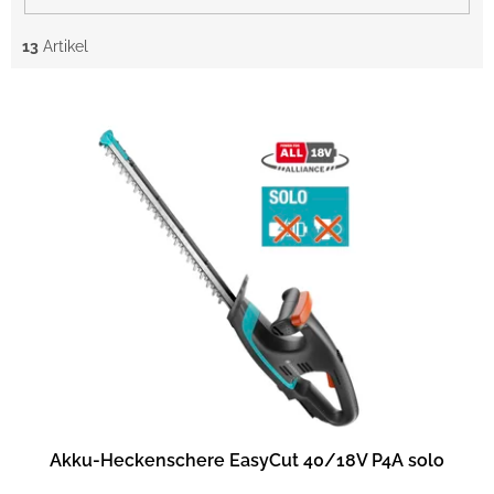
13
Artikel
L
i
s
t
e
d
e
r
P
r
o
d
u
k
t
Akku-Heckenschere EasyCut 40/18V P4A solo
e