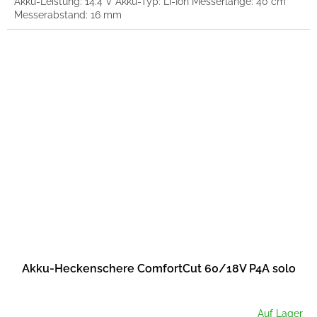
Akku-Leistung: 14.4 V Akku-Typ: Li-Ion Messerlänge: 40 cm
Messerabstand: 16 mm
Akku-Heckenschere ComfortCut 60/18V P4A solo
Auf Lager