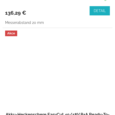
DETAIL
136,29 €
Messerabstand 20 mm
Akce
Akku-Heckenschere EasyCut 40/18V P4A Ready-To-