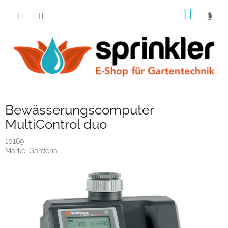
Zum
WARE
Inhalt
springen
Bewässerungscomputer
MultiControl duo
10169
Marke:
Gardena