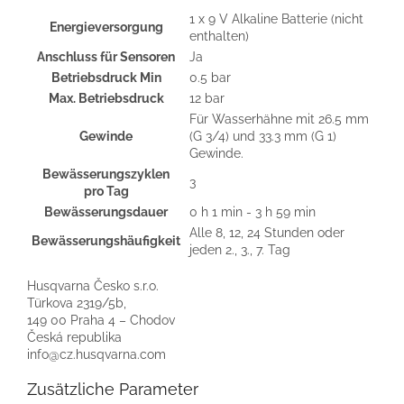
1 x 9 V Alkaline Batterie (nicht
Energieversorgung
enthalten)
Anschluss für Sensoren
Ja
Betriebsdruck Min
0.5 bar
Max. Betriebsdruck
12 bar
Für Wasserhähne mit 26.5 mm
Gewinde
(G 3/4) und 33.3 mm (G 1)
Gewinde.
Bewässerungszyklen
3
pro Tag
Bewässerungsdauer
0 h 1 min - 3 h 59 min
Alle 8, 12, 24 Stunden oder
Bewässerungshäufigkeit
jeden 2., 3., 7. Tag
Husqvarna Česko s.r.o.
Türkova 2319/5b,
149 00 Praha 4 – Chodov
Česká republika
info@cz.husqvarna.com
Zusätzliche Parameter