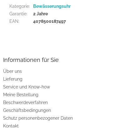
Kategorie
:
Bewässerungsuhr
Garantie
:
2 Jahre
EAN
:
4078500187497
F
u
ß
z
Informationen für Sie
e
Über uns
i
Lieferung
l
e
Service und Know-how
Meine Bestellung
Beschwerdeverfahren
Geschäftsbedingungen
Schutz personenbezogener Daten
Kontakt