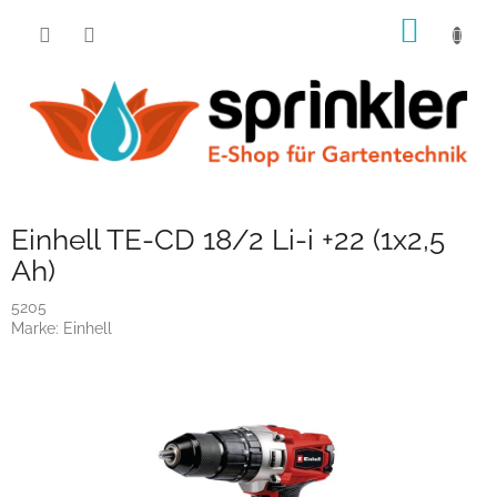
Zum
WARE
Inhalt
springen
Einhell TE-CD 18/2 Li-i +22 (1x2,5
Ah)
5205
Marke:
Einhell