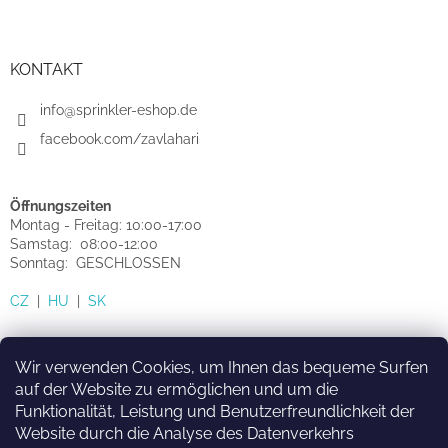
KONTAKT
info@sprinkler-eshop.de
facebook.com/zavlahari
Öffnungszeiten
Montag - Freitag: 10:00-17:00
Samstag: 08:00-12:00
Sonntag: GESCHLOSSEN
CZ
|
HU
|
SK
Wir verwenden Cookies, um Ihnen das bequeme Surfen
auf der Website zu ermöglichen und um die
Funktionalität, Leistung und Benutzerfreundlichkeit der
HU
SK
CZ
Website durch die Analyse des Datenverkehrs