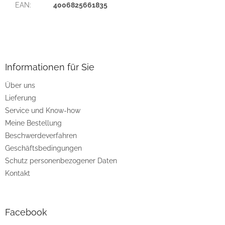
EAN
:
4006825661835
F
u
ß
z
Informationen für Sie
e
Über uns
i
Lieferung
l
e
Service und Know-how
Meine Bestellung
Beschwerdeverfahren
Geschäftsbedingungen
Schutz personenbezogener Daten
Kontakt
Facebook