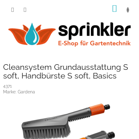
Zum
WARE
Inhalt
springen
Cleansystem Grundausstattung S
soft, Handbürste S soft, Basics
4371
Marke:
Gardena