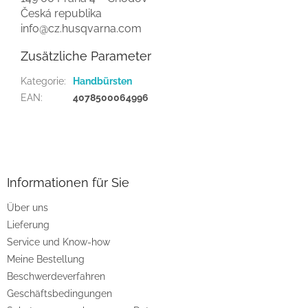
Česká republika
info@cz.husqvarna.com
Zusätzliche Parameter
Kategorie
:
Handbürsten
EAN
:
4078500064996
F
u
ß
z
Informationen für Sie
e
Über uns
i
Lieferung
l
e
Service und Know-how
Meine Bestellung
Beschwerdeverfahren
Geschäftsbedingungen