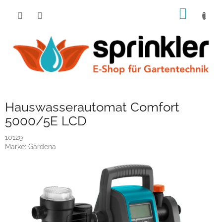
Zum
WARE
Inhalt
springen
Hauswasserautomat Comfort
5000/5E LCD
10129
Marke:
Gardena