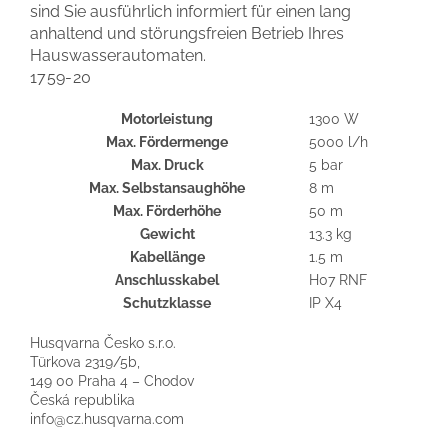
sind Sie ausführlich informiert für einen lang
anhaltend und störungsfreien Betrieb Ihres
Hauswasserautomaten.
1759-20
Motorleistung
1300 W
Max. Fördermenge
5000 l/h
Max. Druck
5 bar
Max. Selbstansaughöhe
8 m
Max. Förderhöhe
50 m
Gewicht
13.3 kg
Kabellänge
1.5 m
Anschlusskabel
H07 RNF
Schutzklasse
IP X4
Husqvarna Česko s.r.o.
Türkova 2319/5b,
149 00 Praha 4 – Chodov
Česká republika
info@cz.husqvarna.com