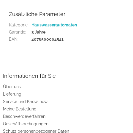
Zusätzliche Parameter
Kategorie
:
Hauswasserautomaten
Garantie
:
3 Jahre
EAN
:
4078500004541
F
u
ß
z
Informationen für Sie
e
Über uns
i
Lieferung
l
e
Service und Know-how
Meine Bestellung
Beschwerdeverfahren
Geschäftsbedingungen
Schutz personenbezogener Daten