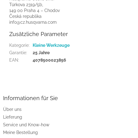
Türkova 2319/5b,
149 00 Praha 4 – Chodov
Česká republika
info@cz.husqvarna.com
Zusätzliche Parameter
Kategorie
:
Kleine Werkzeuge
Garantie
:
25 Jahre
EAN
:
4078500023856
F
u
ß
z
Informationen für Sie
e
Über uns
i
Lieferung
l
e
Service und Know-how
Meine Bestellung