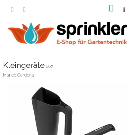
Zum
WARE
Inhalt
springen
Kleingeräte
667
Marke:
Gardena