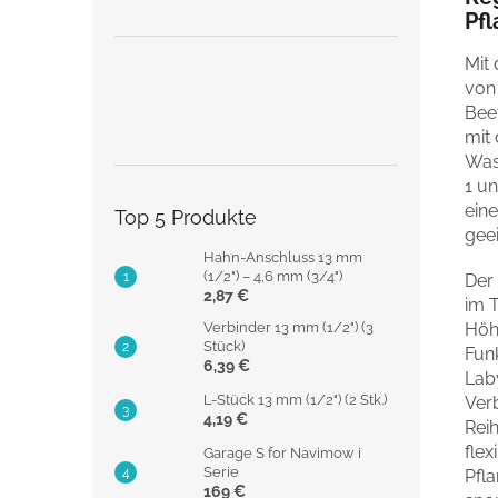
Pf
Mit
von
Bee
mit
Was
1 un
ein
Top 5 Produkte
geei
Hahn-Anschluss 13 mm
(1/2") – 4,6 mm (3/4")
Der
2,87 €
im 
Höh
Verbinder 13 mm (1/2") (3
Stück)
Funk
6,39 €
Laby
L-Stück 13 mm (1/2") (2 Stk.)
Verb
4,19 €
Rei
flex
Garage S for Navimow i
Serie
Pfl
169 €