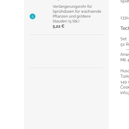
spar
Verlängerungsrohr für
Sprühdüsen für wachsende
Pflanzen und größere
1331
Stauden (5 Stk.)
5,22 €
Tec
Set
5x R
Anw
Mit 
Husq
Türk
149 
Česk
info