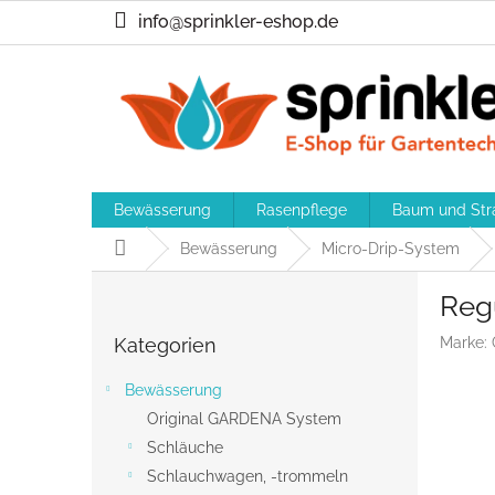
Zum
info@sprinkler-eshop.de
Inhalt
springen
Bewässerung
Rasenpflege
Baum und Str
Startseite
Bewässerung
Micro-Drip-System
S
Regu
e
Kategorien
i
Kategorien
Marke:
überspringen
t
e
Bewässerung
n
Original GARDENA System
l
Schläuche
e
i
Schlauchwagen, -trommeln