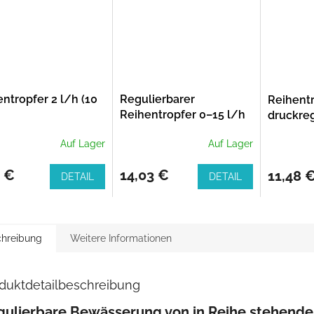
ntropfer 2 l/h (10
Regulierbarer
Reihentr
Reihentropfer 0–15 l/h
druckreg
(10 Stk.)
Stk.)
Auf Lager
Auf Lager
3 €
14,03 €
11,48 
DETAIL
DETAIL
hreibung
Weitere Informationen
duktdetailbeschreibung
gulierbare Bewässerung von in Reihe stehend