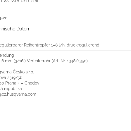
t Wasser und Zeit.
4-20
hnische Daten
egulierbarer Reihentropfer 1–8 l/h, druckregulierend
endung
4,6 mm (3/16") Verteilerrohr (Art. Nr. 1348/1350)
varna Česko s.r.o.
ova 2319/5b,
00 Praha 4 – Chodov
á republika
@cz.husqvarna.com