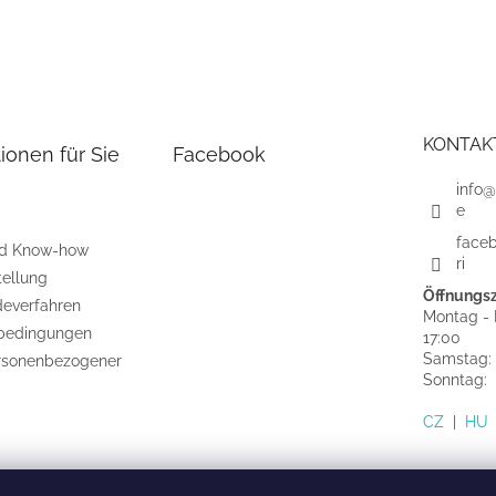
KONTAK
ionen für Sie
Facebook
info@
e
face
nd Know-how
ri
tellung
Öffnungsz
everfahren
Montag - F
bedingungen
17:00
Samstag:
rsonenbezogener
Sonntag
CZ
|
HU