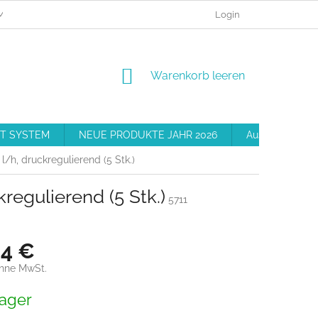
MEINE BESTELLUNG
BESCHWERDEVERFAHREN
Login
GESCHÄFT
WARENKORB
Warenkorb leeren
T SYSTEM
NEUE PRODUKTE JAHR 2026
Ausrüstung
l/h, druckregulierend (5 Stk.)
regulierend (5 Stk.)
5711
34 €
ohne MwSt.
preis:
ager