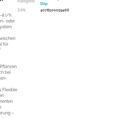
Kategorie
:
Drip
EAN
:
4078500059466
–8 l/h
en- oder
System
zwischen
l für
f
 Pflanzen
ch bei
ean-
& Flexible
en
onenten
e
erung –