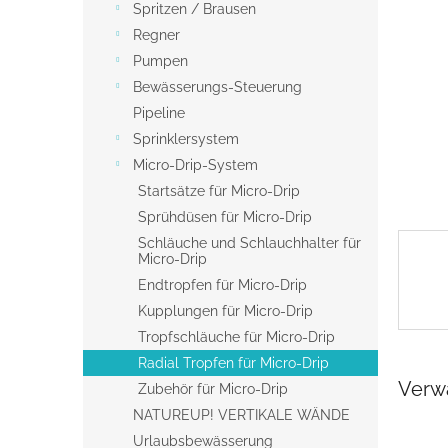
s
Spritzen / Brausen
t
Regner
e
Pumpen
Bewässerungs-Steuerung
Pipeline
Sprinklersystem
Micro-Drip-System
Startsätze für Micro-Drip
Sprühdüsen für Micro-Drip
Schläuche und Schlauchhalter für
Micro-Drip
Endtropfen für Micro-Drip
Kupplungen für Micro-Drip
Tropfschläuche für Micro-Drip
Radial Tropfen für Micro-Drip
Verw
Zubehör für Micro-Drip
NATUREUP! VERTIKALE WÄNDE
Urlaubsbewässerung