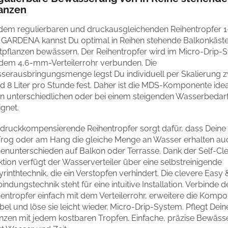
lanzen
 dem regulierbaren und druckausgleichenden Reihentropfer 1
 GARDENA kannst Du optimal in Reihen stehende Balkonkäst
tpflanzen bewässern. Der Reihentropfer wird im Micro-Drip-
 dem 4,6-mm-Verteilerrohr verbunden. Die
serausbringungsmenge legst Du individuell per Skalierung 
d 8 Liter pro Stunde fest. Daher ist die MDS-Komponente idea
en unterschiedlichen oder bei einem steigenden Wasserbedar
gnet.
 druckkompensierende Reihentropfer sorgt dafür, dass Deine
Trog oder am Hang die gleiche Menge an Wasser erhalten au
enunterschieden auf Balkon oder Terrasse. Dank der Self-Cl
tion verfügt der Wasserverteiler über eine selbstreinigende
rinthtechnik, die ein Verstopfen verhindert. Die clevere Easy 
indungstechnik steht für eine intuitive Installation. Verbinde d
hentropfer einfach mit dem Verteilerrohr, erweitere die Komp
ibel und löse sie leicht wieder. Micro-Drip-System. Pflegt Dein
anzen mit jedem kostbaren Tropfen. Einfache, präzise Bewäss