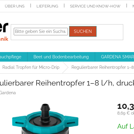
ÜBER UNS
LIEFERUNG
SERVICE UND KNOW-HOW
SUCHEN
auchpflege
Beet und Bodenbearbeitung
GARDENA SMAR
Radial Tropfen für Micro-Drip
Regulierbarer Reihentropfer 1–8 
lierbarer Reihentropfer 1–8 l/h, druck
Gardena
10,
8,69 € 
Verkaufs
Auf L