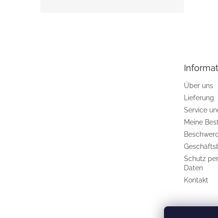
F
u
ß
z
e
Informat
i
l
Über uns
e
Lieferung
Service u
Meine Bes
Beschwerd
Geschäfts
Schutz pe
Daten
Kontakt