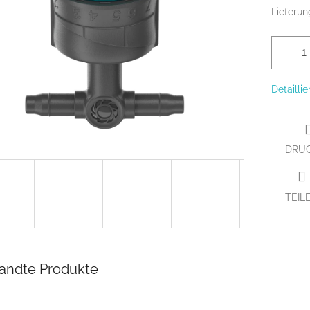
Lieferun
Detailli
DRU
TEIL
andte Produkte