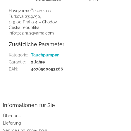
Husqvarna Česko s.r.o.
Türkova 2319/5b,
149 00 Praha 4 – Chodov
Česká republika
info@cz.husqvarna.com
Zusätzliche Parameter
Kategorie
:
Tauchpumpen
Garantie
:
2 Jahre
EAN
:
4078500053266
F
u
ß
z
Informationen für Sie
e
Über uns
i
Lieferung
l
Service und Know-how