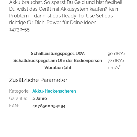
Akku brauchst. So sparst Du Geld und bist flexibel!
Du willst das Gerät mit Akkusystem kaufen? Kein
Problem – dann ist das Ready-To-Use Set das
richtige für Dich. Power für Deine Ideen.
14732-55
Schallleistungspegel, LWA
90 dB(A)
Schalldruckpegel am Ohr der Bedienperson
72 dB(A)
Vibration (ah)
1 m/s²
Zusätzliche Parameter
Kategorie
:
Akku-Heckenscheren
Garantie
:
2 Jahre
EAN
:
4078500054294
F
u