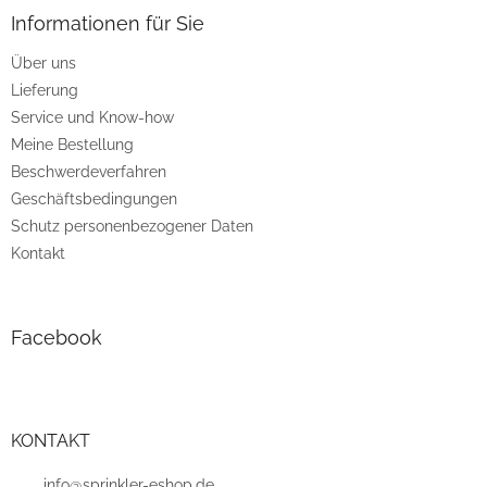
ß
z
Informationen für Sie
e
Über uns
i
Lieferung
l
e
Service und Know-how
Meine Bestellung
Beschwerdeverfahren
Geschäftsbedingungen
Schutz personenbezogener Daten
Kontakt
Facebook
KONTAKT
info@sprinkler-eshop.de