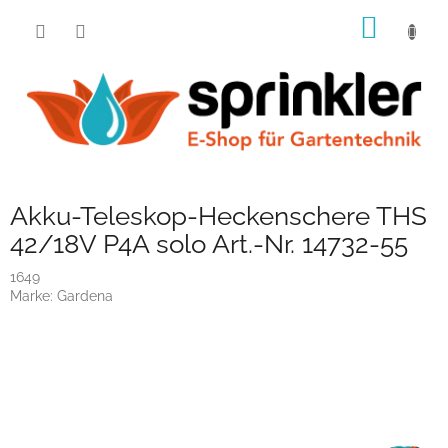
Zum
WARE
Inhalt
springen
Akku-Teleskop-Heckenschere THS
42/18V P4A solo Art.-Nr. 14732-55
1649
Marke:
Gardena