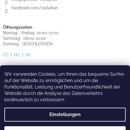
facebook.com/zavlahari
Öffnungszeiten
Montag - Freitag: 10:00-17:00
Samstag: 08:00-12:00
Sonntag: GESCHLOSSEN
CZ
|
HU
|
SK
Wir verwenden Cookies, um Ihnen das bequeme Surfen
auf der Website zu ermöglichen und um die
Funktionalität, Leistung und Benutzerfreundlichkeit der
HU
SK
CZ
Website durch die Analyse des Datenverkehrs
kontinuierlich zu verbessern.
Einstellungen
Erstellt von Shoptet