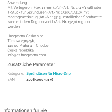
Anwendung
Mit Verlegerohr Flex 13 mm (1/2") (Art.-Nr. 1347/1346) oder
T-Stück für Sprühdüsen (Art.-Nr. 13206/13216), mit
Montagewerkzeug (Art.-Nr. 13313) installierbar, Sprühweite
kann mit dem Regulierventil (Art.-Nr. 13231) reguliert
werden
Husqvarna Česko s.r.o.
Türkova 2319/5b,
149 00 Praha 4 – Chodov
Česká republika
info@cz.husqvarna.com
Zusätzliche Parameter
Kategorie
:
Sprühdüsen für Micro-Drip
EAN
:
4078500059176
F
u
ß
z
Informationen für Sie