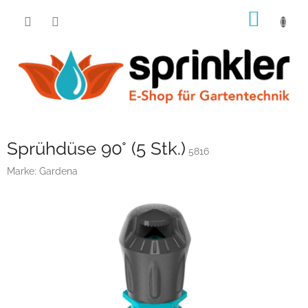
Zum
WARE
Inhalt
springen
Sprühdüse 90° (5 Stk.)
5816
Marke:
Gardena