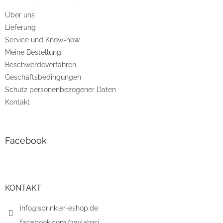
e
Über uns
i
Lieferung
l
e
Service und Know-how
Meine Bestellung
Beschwerdeverfahren
Geschäftsbedingungen
Schutz personenbezogener Daten
Kontakt
Facebook
KONTAKT
info@sprinkler-eshop.de
facebook.com/zavlahari