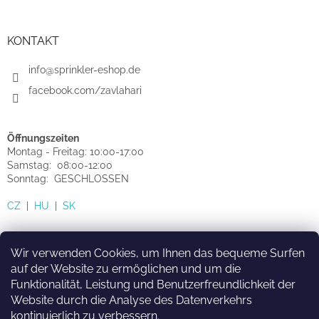
KONTAKT
info@sprinkler-eshop.de
facebook.com/zavlahari
Öffnungszeiten
Montag - Freitag: 10:00-17:00
Samstag: 08:00-12:00
Sonntag: GESCHLOSSEN
CZ
|
HU
|
SK
Wir verwenden Cookies, um Ihnen das bequeme Surfen
auf der Website zu ermöglichen und um die
Funktionalität, Leistung und Benutzerfreundlichkeit der
HU
SK
CZ
Website durch die Analyse des Datenverkehrs
kontinuierlich zu verbessern.