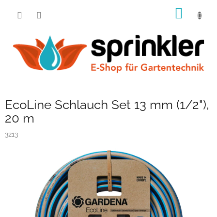
Zum
WARE
Inhalt
springen
EcoLine Schlauch Set 13 mm (1/2"),
20 m
3213