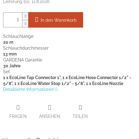
Lieferung bis:
11.8.2026
In den Warenkorb
Schlauchlänge
20 m
Schlauchdurchmesser
13 mm
GARDENA Garantie
30 Jahre
Set
1 x EcoLine Tap Connector 1", 1 x EcoLine Hose Connector 1/2" -
5/8", 1 x EcoLine Water Stop 1/2" - 5/8", 1 x EcoLine Nozzle
Detaillierte Informationen
FRAGEN
ANSEHEN
TEILEN