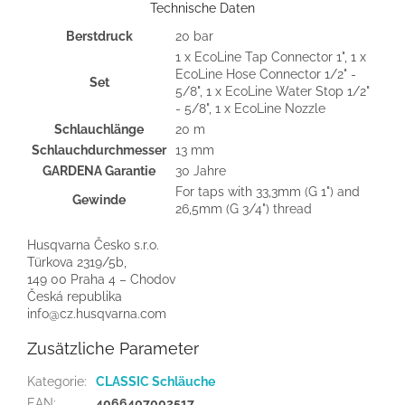
Technische Daten
Berstdruck
20 bar
1 x EcoLine Tap Connector 1", 1 x
EcoLine Hose Connector 1/2" -
Set
5/8", 1 x EcoLine Water Stop 1/2"
- 5/8", 1 x EcoLine Nozzle
Schlauchlänge
20 m
Schlauchdurchmesser
13 mm
GARDENA Garantie
30 Jahre
For taps with 33,3mm (G 1") and
Gewinde
26,5mm (G 3/4") thread
Husqvarna Česko s.r.o.
Türkova 2319/5b,
149 00 Praha 4 – Chodov
Česká republika
info@cz.husqvarna.com
Zusätzliche Parameter
Kategorie
:
CLASSIC Schläuche
EAN
:
4066407002517