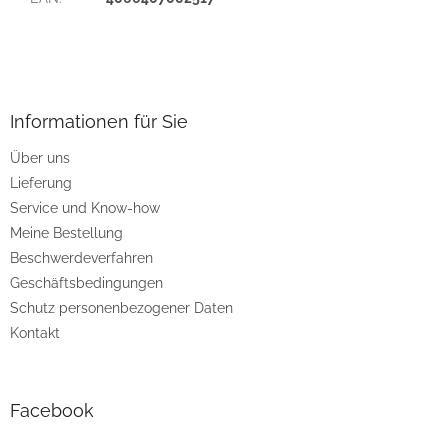
F
u
ß
z
Informationen für Sie
e
Über uns
i
Lieferung
l
e
Service und Know-how
Meine Bestellung
Beschwerdeverfahren
Geschäftsbedingungen
Schutz personenbezogener Daten
Kontakt
Facebook