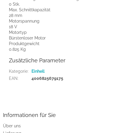
0 Stk.
Max. Schnittkapazität
28 mm
Motorspannung
18 V
Motortyp
Bürstenloser Motor
Produktgewicht
0.825 Kg
Zusätzliche Parameter
Kategorie
:
Einhell
EAN
:
4006825679175
F
u
ß
z
Informationen für Sie
e
Über uns
i