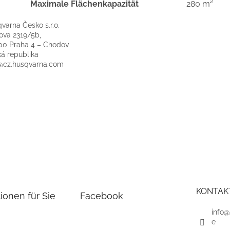
Maximale Flächenkapazität
280 m²
varna Česko s.r.o.
ova 2319/5b,
00 Praha 4 – Chodov
á republika
@cz.husqvarna.com
KONTAK
ionen für Sie
Facebook
info@
e