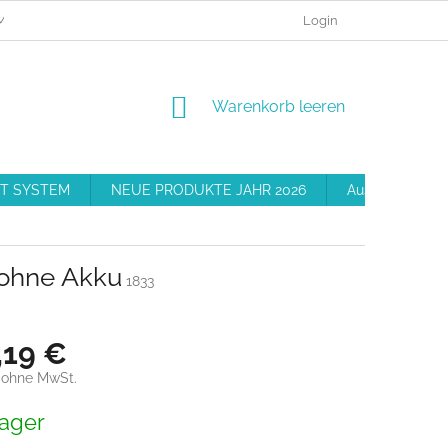
MEINE BESTELLUNG
BESCHWERDEVERFAHREN
Login
GESCHÄFT
WARENKORB
Warenkorb leeren
T SYSTEM
NEUE PRODUKTE JAHR 2026
Ausrüstung
ohne Akku
1833
,19 €
 ohne MwSt.
preis:
ager