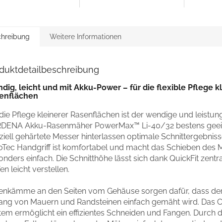
hreibung
Weitere Informationen
duktdetailbeschreibung
dig, leicht und mit Akku-Power – für die flexible Pflege k
enflächen
die Pflege kleinerer Rasenflächen ist der wendige und leistun
DENA Akku-Rasenmäher PowerMax™ Li-40/32 bestens geei
iell gehärtete Messer hinterlassen optimale Schnittergebniss
oTec Handgriff ist komfortabel und macht das Schieben des 
nders einfach. Die Schnitthöhe lässt sich dank QuickFit zentra
en leicht verstellen.
enkämme an den Seiten vom Gehäuse sorgen dafür, dass de
lang von Mauern und Randsteinen einfach gemäht wird. Das 
tem ermöglicht ein effizientes Schneiden und Fangen. Durch 