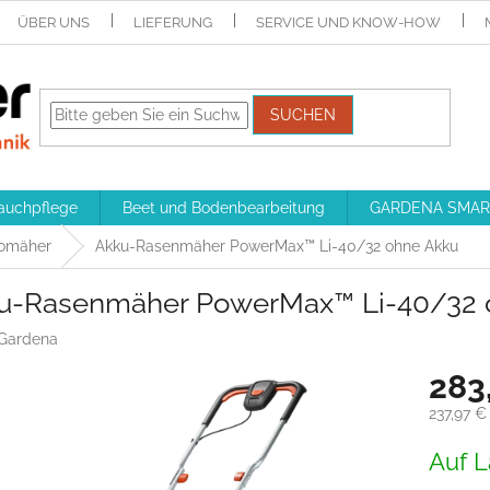
ÜBER UNS
LIEFERUNG
SERVICE UND KNOW-HOW
SUCHEN
auchpflege
Beet und Bodenbearbeitung
GARDENA SMAR
romäher
Akku-Rasenmäher PowerMax™ Li-40/32 ohne Akku
u-Rasenmäher PowerMax™ Li-40/32 
Gardena
283
237,97 €
Verkaufs
Auf L