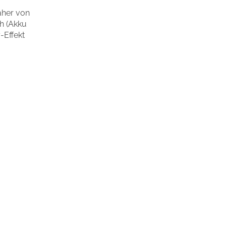
äher von
h (Akku
-Effekt