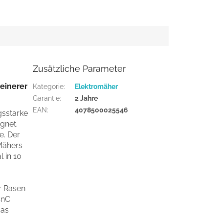
Zusätzliche Parameter
leinerer
Kategorie
:
Elektromäher
Garantie
:
2 Jahre
EAN
:
4078500025546
gsstarke
gnet.
e. Der
Mähers
l in 10
r Rasen
CnC
das