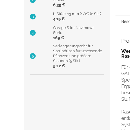
6,39 €
L-Stück 13 mm (1/2") (2 Stk.)
4,19 €
Besc
Garage S for Navimow i
Serie
169 €
Pro
Verlängerungsrohr für
Wen
Sprühdüsen für wachsende
Ras
Pflanzen und größere
Stauden (5 Stk.)
5,22 €
Für 
GAR
Spez
Erg
beso
Stuf
Ras
ent
Sys