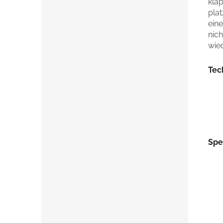
kla
pla
ein
nich
wie
Tec
Spe