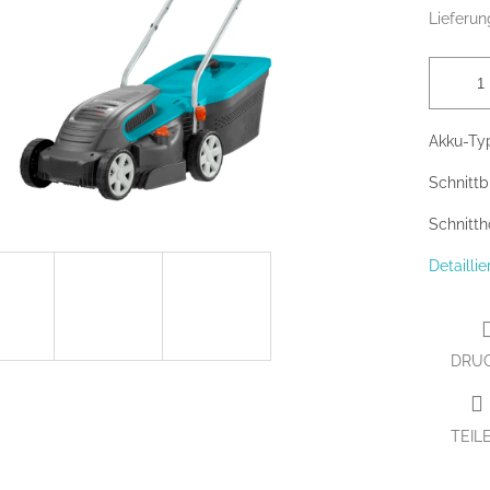
Lieferun
Akku-Ty
Schnittbr
Schnitth
Detailli
DRU
TEIL