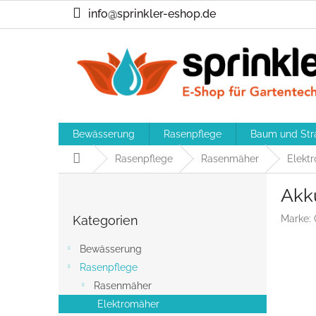
Zum
info@sprinkler-eshop.de
Inhalt
springen
Bewässerung
Rasenpflege
Baum und Str
Startseite
Rasenpflege
Rasenmäher
Elekt
S
Akk
e
Kategorien
i
Kategorien
Marke:
überspringen
t
e
Bewässerung
n
Rasenpflege
l
Rasenmäher
e
i
Elektromäher