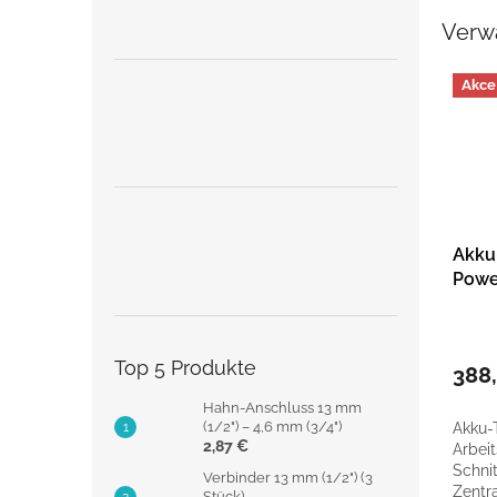
Verw
Akce
Akku
Powe
mit 
Top 5 Produkte
388
Hahn-Anschluss 13 mm
(1/2") – 4,6 mm (3/4")
Akku-T
2,87 €
Arbeit
Schni
Verbinder 13 mm (1/2") (3
Zentr
Stück)