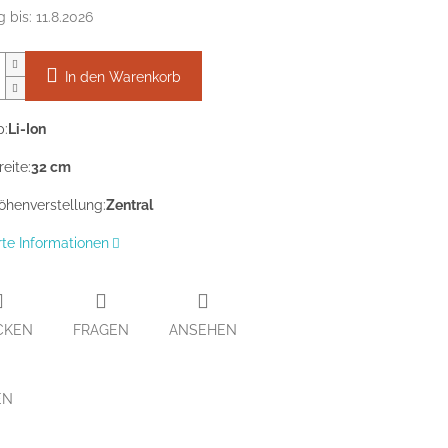
g bis:
11.8.2026
In den Warenkorb
p:
Li-Ion
eite:
32 cm
öhenverstellung:
Zentral
erte Informationen
CKEN
FRAGEN
ANSEHEN
EN