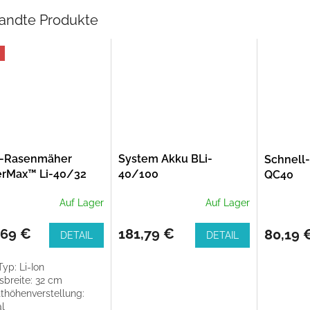
andte Produkte
-Rasenmäher
System Akku BLi-
Schnell
rMax™ Li-40/32
40/100
QC40
Akku
Auf Lager
Auf Lager
,69 €
181,79 €
80,19 
DETAIL
DETAIL
yp: Li-Ion
sbreite: 32 cm
tthöhenverstellung:
al