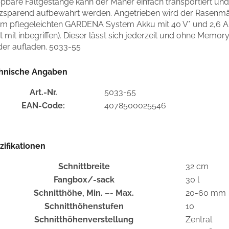
ppbare Faltgestänge kann der Mäher einfach transportiert und
tzsparend aufbewahrt werden. Angetrieben wird der Rasenm
em pflegeleichten GARDENA System Akku mit 40 V* und 2,6 A
t mit inbegriffen). Dieser lässt sich jederzeit und ohne Memory
der aufladen. 5033-55
hnische Angaben
Art.-Nr.
5033-55
EAN-Code:
4078500025546
zifikationen
Schnittbreite
32 cm
Fangbox/-sack
30 l
Schnitthöhe, Min. –- Max.
20-60 mm
Schnitthöhenstufen
10
Schnitthöhenverstellung
Zentral