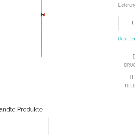
Lieferun
Detailli
DRU
TEIL
andte Produkte