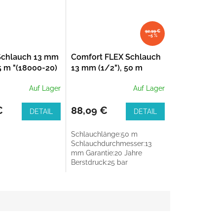
92,99 €
–5 %
 Schlauch 13 mm
Comfort FLEX Schlauch
15 m "(18000-20)
13 mm (1/2"), 50 m
(18039-20)
Auf Lager
Auf Lager
€
88,09 €
DETAIL
DETAIL
Schlauchlänge:50 m
Schlauchdurchmesser:13
mm Garantie:20 Jahre
Berstdruck:25 bar