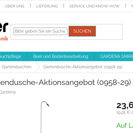
ÜBER UNS
LIEFERUNG
SERVICE UND KNOW-HOW
SUCHEN
auchpflege
Beet und Bodenbearbeitung
GARDENA SMAR
Gartenduschen
Gartendusche-Aktionsangebot (0958-29)
tendusche-Aktionsangebot (0958-29)
Gardena
23,
19,91 € 
Verkaufs
Auf L