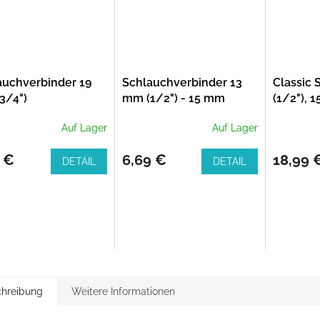
auchverbinder 19
Schlauchverbinder 13
Classic
3/4")
mm (1/2") - 15 mm
(1/2"), 
(5/8")
Auf Lager
Auf Lager
 €
6,69 €
18,99 
DETAIL
DETAIL
hreibung
Weitere Informationen