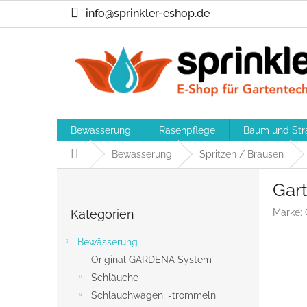
Zum
info@sprinkler-eshop.de
Inhalt
springen
Bewässerung
Rasenpflege
Baum und Str
Startseite
Bewässerung
Spritzen / Brausen
S
Gar
e
Kategorien
i
Kategorien
Marke:
überspringen
t
e
Bewässerung
n
Original GARDENA System
l
Schläuche
e
i
Schlauchwagen, -trommeln