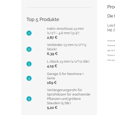
Pro
Die 
Top 5 Produkte
Leic
Hahn-Anschluss 13 mm
Mit 
(1/2") – 4,6 mm (3/4")
2,87 €
Husqvar
Verbinder 13 mm (1/2") (3
Türkova
Stück)
149 00 
6,39 €
Česká r
info@c
L-Stück 13 mm (1/2") (2 Stk.)
4,19 €
Garage S for Navimow i
Serie
169 €
Verlängerungsrohr für
Sprühdüsen für wachsende
Pflanzen und größere
Stauden (5 Stk.)
5,22 €