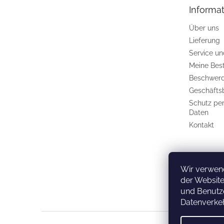
e
Informat
i
l
Über uns
e
Lieferung
Service u
Meine Bes
Beschwerd
Geschäfts
Schutz pe
Daten
Kontakt
Wir verwen
der Website
und Benutze
Datenverkeh