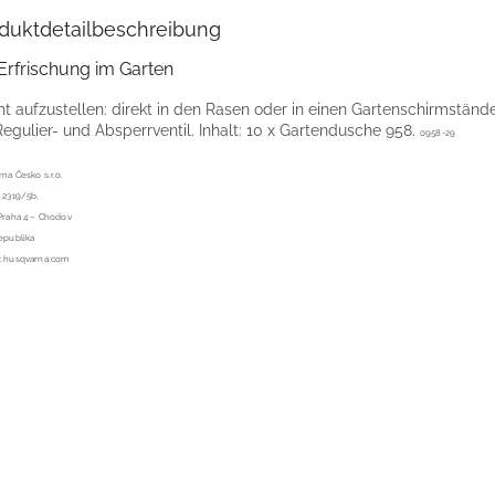
duktdetailbeschreibung
Erfrischung im Garten
ht aufzustellen: direkt in den Rasen oder in einen Gartenschirmständ
Regulier- und Absperrventil. Inhalt: 10 x Gartendusche 958.
0958-29
na Česko s.r.o.
 2319/5b,
Praha 4 – Chodov
epublika
z.husqvarna.com