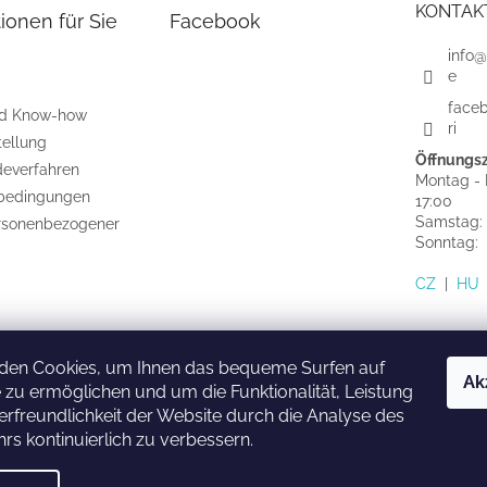
KONTAK
ionen für Sie
Facebook
info@
e
face
nd Know-how
ri
tellung
Öffnungsz
everfahren
Montag - F
bedingungen
17:00
Samstag:
rsonenbezogener
Sonntag
CZ
|
HU
den Cookies, um Ihnen das bequeme Surfen auf
Ak
 zu ermöglichen und um die Funktionalität, Leistung
HU
SK
CZ
rfreundlichkeit der Website durch die Analyse des
rs kontinuierlich zu verbessern.