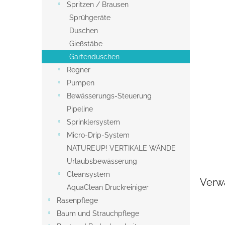
s
Spritzen / Brausen
t
Sprühgeräte
e
Duschen
Gießstäbe
Gartenduschen
Regner
Pumpen
Bewässerungs-Steuerung
Pipeline
Sprinklersystem
Micro-Drip-System
NATUREUP! VERTIKALE WÄNDE
Urlaubsbewässerung
Cleansystem
Verw
AquaClean Druckreiniger
Rasenpflege
Baum und Strauchpflege