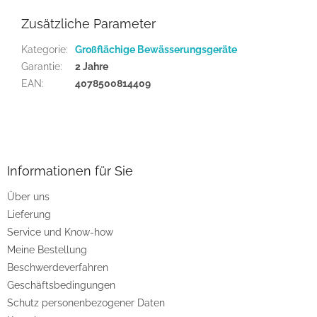
Zusätzliche Parameter
Kategorie
:
Großflächige Bewässerungsgeräte
Garantie
:
2 Jahre
EAN
:
4078500814409
F
u
ß
z
Informationen für Sie
e
Über uns
i
Lieferung
l
e
Service und Know-how
Meine Bestellung
Beschwerdeverfahren
Geschäftsbedingungen
Schutz personenbezogener Daten