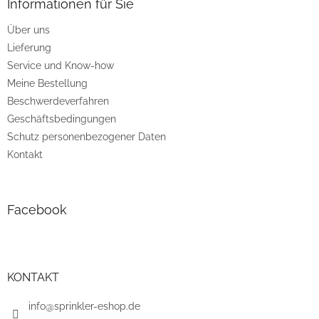
z
Informationen für Sie
e
Über uns
i
Lieferung
l
e
Service und Know-how
Meine Bestellung
Beschwerdeverfahren
Geschäftsbedingungen
Schutz personenbezogener Daten
Kontakt
Facebook
KONTAKT
info@sprinkler-eshop.de