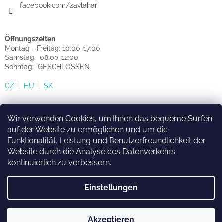
facebook.com/zavlahari
Öffnungszeiten
Montag - Freitag: 10:00-17:00
Samstag: 08:00-12:00
Sonntag: GESCHLOSSEN
CZ
|
HU
|
SK
Wir verwenden Cookies, um Ihnen das bequeme Surfen
auf der Website zu ermöglichen und um die
Funktionalität, Leistung und Benutzerfreundlichkeit der
HU
SK
CZ
Website durch die Analyse des Datenverkehrs
kontinuierlich zu verbessern.
Einstellungen
Erstellt von Shoptet
Akzeptieren
Copyright 2026
sprinkler-eshop.de
. Alle Rechte vorbehalten.