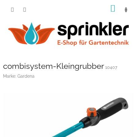
Zum
WARE
Inhalt
springen
combisystem-Kleingrubber
10407
Marke:
Gardena