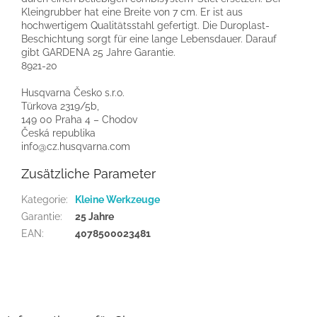
Kleingrubber hat eine Breite von 7 cm. Er ist aus
hochwertigem Qualitätsstahl gefertigt. Die Duroplast-
Beschichtung sorgt für eine lange Lebensdauer. Darauf
gibt GARDENA 25 Jahre Garantie.
8921-20
Husqvarna Česko s.r.o.
Türkova 2319/5b,
149 00 Praha 4 – Chodov
Česká republika
info@cz.husqvarna.com
Zusätzliche Parameter
Kategorie
:
Kleine Werkzeuge
Garantie
:
25 Jahre
EAN
:
4078500023481
F
u
ß