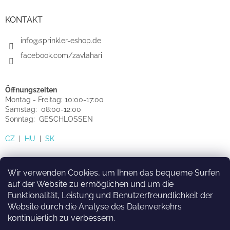
KONTAKT
info@sprinkler-eshop.de
facebook.com/zavlahari
Öffnungszeiten
Montag - Freitag: 10:00-17:00
Samstag: 08:00-12:00
Sonntag: GESCHLOSSEN
CZ
|
HU
|
SK
Wir verwenden Cookies, um Ihnen das bequeme Surfen
auf der Website zu ermöglichen und um die
Funktionalität, Leistung und Benutzerfreundlichkeit der
HU
SK
CZ
Website durch die Analyse des Datenverkehrs
kontinuierlich zu verbessern.