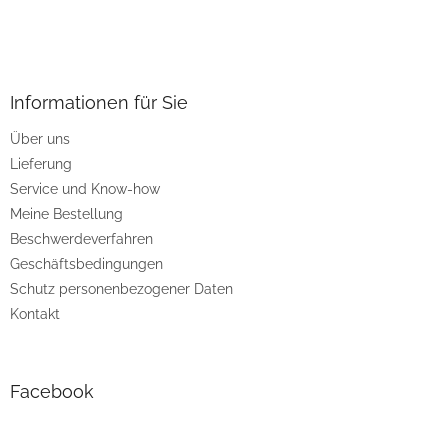
F
u
ß
z
Informationen für Sie
e
Über uns
i
Lieferung
l
e
Service und Know-how
Meine Bestellung
Beschwerdeverfahren
Geschäftsbedingungen
Schutz personenbezogener Daten
Kontakt
Facebook