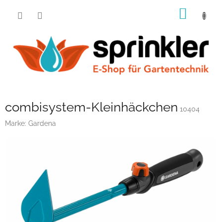
Zum
WARE
Inhalt
springen
combisystem-Kleinhäckchen
10404
Marke:
Gardena