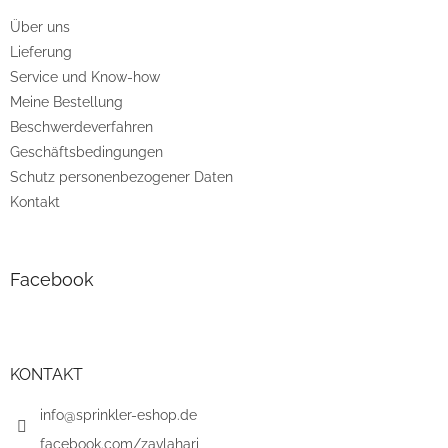
e
Über uns
i
Lieferung
l
e
Service und Know-how
Meine Bestellung
Beschwerdeverfahren
Geschäftsbedingungen
Schutz personenbezogener Daten
Kontakt
Facebook
KONTAKT
info@sprinkler-eshop.de
facebook.com/zavlahari