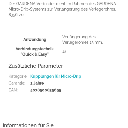
Der GARDENA Verbinder dient im Rahmen des GARDENA
Micro-Drip-Systems zur Verlängerung des Verlegerohres.
8356-20
Verlängerung des
Anwendung
Verlegerohres 13 mm.
Verbindungstechnik
Ja
"Quick & Easy"
Zusätzliche Parameter
Kategorie
:
Kupplungen für Micro-Drip
Garantie
:
2 Jahre
EAN
:
4078500835695
F
u
ß
z
Informationen für Sie