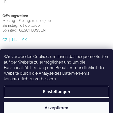
Öffnungszeiten
Montag - Freitag: 10:00-17:00
Samstag: 08:00-12:00
Sonntag: GESCHLOSSEN
CZ
|
HU
|
SK
Wir verwenden Cookies, um Ihnen das bequeme Surfen
auf der Website zu ermöglichen und um die
Funktionalität, Leistung und Benutzerfreundlichkeit der
HU
SK
CZ
Website durch die Analyse des Datenverkehrs
kontinuierlich zu verbessern.
Einstellungen
Erstellt von Shoptet
Akzeptieren
Copyright 2026
sprinkler-eshop.de
. Alle Rechte vorbehalten.