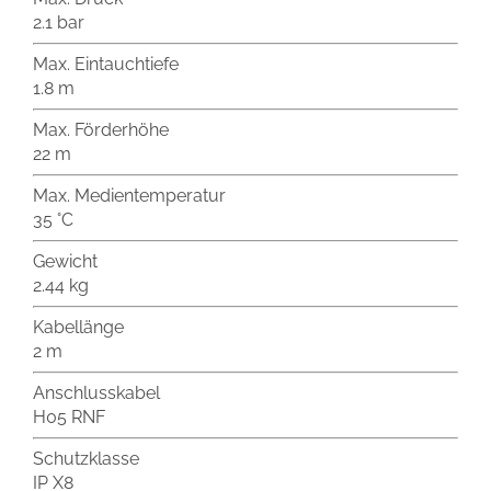
2.1 bar
Max. Eintauchtiefe
1.8 m
Max. Förderhöhe
22 m
Max. Medientemperatur
35 °C
Gewicht
2.44 kg
Kabellänge
2 m
Anschlusskabel
H05 RNF
Schutzklasse
IP X8