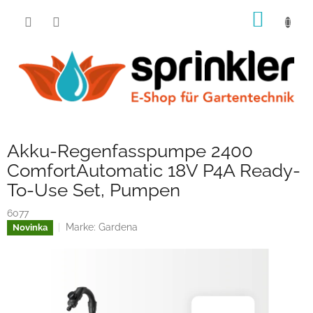
Zum
WARE
Inhalt
springen
Akku-Regenfasspumpe 2400
ComfortAutomatic 18V P4A Ready-
To-Use Set, Pumpen
6077
Marke:
Gardena
Novinka