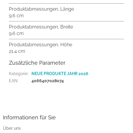
Produktabmessungen, Länge
9.6 cm
Produktabmessungen, Breite
9.6 cm
Produktabmessungen, Höhe
21.4 cm
Zusätzliche Parameter
Kategorie
:
NEUE PRODUKTE JAHR 2026
EAN
:
4066407028074
F
u
ß
z
Informationen für Sie
e
Über uns
i