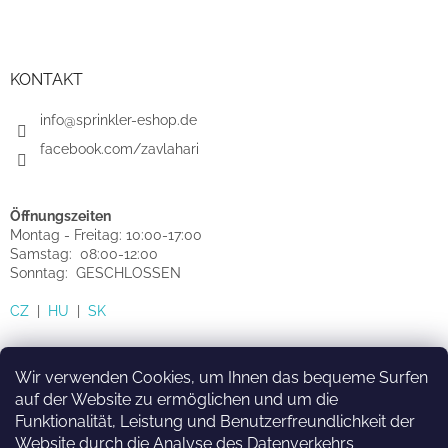
KONTAKT
info@sprinkler-eshop.de
facebook.com/zavlahari
Öffnungszeiten
Montag - Freitag: 10:00-17:00
Samstag: 08:00-12:00
Sonntag: GESCHLOSSEN
CZ
|
HU
|
SK
Wir verwenden Cookies, um Ihnen das bequeme Surfen
auf der Website zu ermöglichen und um die
Funktionalität, Leistung und Benutzerfreundlichkeit der
HU
SK
CZ
Website durch die Analyse des Datenverkehrs