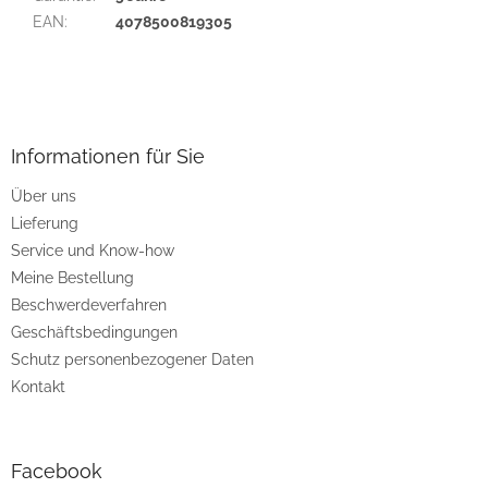
EAN
:
4078500819305
F
u
ß
z
Informationen für Sie
e
Über uns
i
Lieferung
l
e
Service und Know-how
Meine Bestellung
Beschwerdeverfahren
Geschäftsbedingungen
Schutz personenbezogener Daten
Kontakt
Facebook