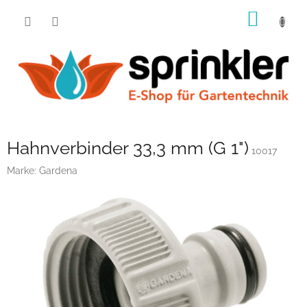
Zum
WARE
Inhalt
springen
Hahnverbinder 33,3 mm (G 1")
10017
Marke:
Gardena