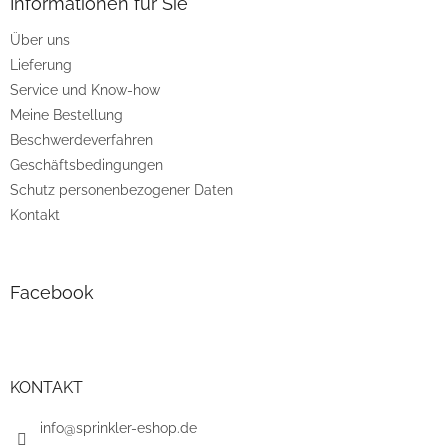
z
Informationen für Sie
e
Über uns
i
Lieferung
l
e
Service und Know-how
Meine Bestellung
Beschwerdeverfahren
Geschäftsbedingungen
Schutz personenbezogener Daten
Kontakt
Facebook
KONTAKT
info@sprinkler-eshop.de