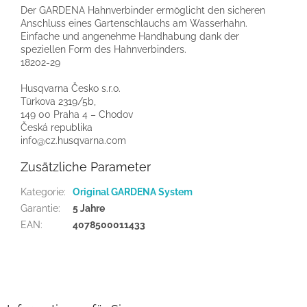
Der GARDENA Hahnverbinder ermöglicht den sicheren
Anschluss eines Gartenschlauchs am Wasserhahn.
Einfache und angenehme Handhabung dank der
speziellen Form des Hahnverbinders.
18202-29
Husqvarna Česko s.r.o.
Türkova 2319/5b,
149 00 Praha 4 – Chodov
Česká republika
info@cz.husqvarna.com
Zusätzliche Parameter
Kategorie
:
Original GARDENA System
Garantie
:
5 Jahre
EAN
:
4078500011433
F
u
ß