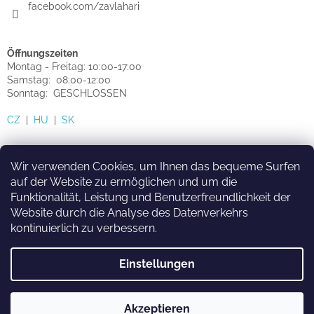
facebook.com/zavlahari
Öffnungszeiten
Montag - Freitag: 10:00-17:00
Samstag: 08:00-12:00
Sonntag: GESCHLOSSEN
CZ
|
HU
|
SK
Wir verwenden Cookies, um Ihnen das bequeme Surfen
auf der Website zu ermöglichen und um die
Funktionalität, Leistung und Benutzerfreundlichkeit der
HU
SK
CZ
Website durch die Analyse des Datenverkehrs
kontinuierlich zu verbessern.
Einstellungen
Erstellt von Shoptet
Akzeptieren
Copyright 2026
sprinkler-eshop.de
. Alle Rechte vorbehalten.