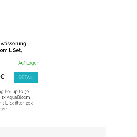
ewässerung
om L Set,
ische
Auf Lager
erung
 €
DETAIL
 For up to 30
t 1x AquaBloom
t L, 1x filter, 20x
sure
ing...