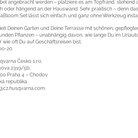
xibel angebracht werden – platziere es am Topfrand, stehend 
ch oder hängend an der Hauswand. Sehr praktisch – denn da
aBloom Set lässt sich einfach und ganz ohne Werkzeug instal
ieß Deinen Garten und Deine Terrasse mit schönen, gepflegt
unden Pflanzen – unabhängig davon, wie lange Du im Urlaub
 wie oft Du auf Geschäftsreisen bist.
00-20
qvarna Česko s.r.o.
kova 2319/5b,
 00 Praha 4 – Chodov
ká republika
o@cz.husqvarna.com