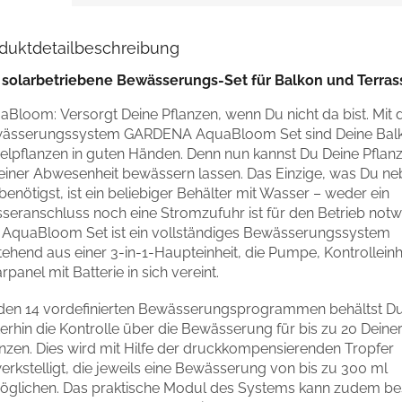
duktdetailbeschreibung
 solarbetriebene Bewässerungs-Set für Balkon und Terras
aBloom: Versorgt Deine Pflanzen, wenn Du nicht da bist. Mit
ässerungssystem GARDENA AquaBloom Set sind Deine Bal
elpflanzen in guten Händen. Denn nun kannst Du Deine Pflan
Deiner Abwesenheit bewässern lassen. Das Einzige, was Du n
benötigst, ist ein beliebiger Behälter mit Wasser – weder ein
seranschluss noch eine Stromzufuhr ist für den Betrieb notw
 AquaBloom Set ist ein vollständiges Bewässerungssystem
ehend aus einer 3-in-1-Haupteinheit, die Pumpe, Kontrolleinh
rpanel mit Batterie in sich vereint.
 den 14 vordefinierten Bewässerungsprogrammen behältst D
erhin die Kontrolle über die Bewässerung für bis zu 20 Deiner
anzen. Dies wird mit Hilfe der druckkompensierenden Tropfer
rkstelligt, die jeweils eine Bewässerung von bis zu 300 ml
öglichen. Das praktische Modul des Systems kann zudem b