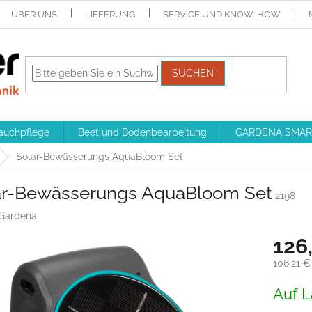
ÜBER UNS
LIEFERUNG
SERVICE UND KNOW-HOW
SUCHEN
auchpflege
Beet und Bodenbearbeitung
GARDENA SMAR
Solar-Bewässerungs AquaBloom Set
ar-Bewässerungs AquaBloom Set
2198
Gardena
126
106,21 €
Verkaufs
Auf L