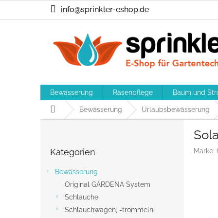
Zum
info@sprinkler-eshop.de
Inhalt
springen
Bewässerung
Rasenpflege
Baum und Str
Startseite
Bewässerung
Urlaubsbewässerung
S
Sol
e
Kategorien
i
Kategorien
Marke:
überspringen
t
e
Bewässerung
n
Original GARDENA System
l
Schläuche
e
i
Schlauchwagen, -trommeln