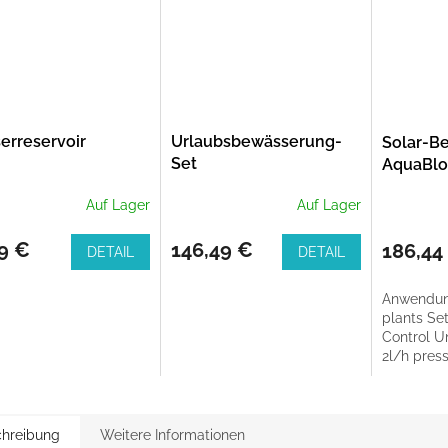
erreservoir
Urlaubsbewässerung-
Solar-B
Set
AquaBlo
automat
Auf Lager
Auf Lager
Bewäss
9 €
146,49 €
186,44
DETAIL
DETAIL
Anwendung
plants Se
Control Uni
2l/h pres
compensat
hreibung
Weitere Informationen