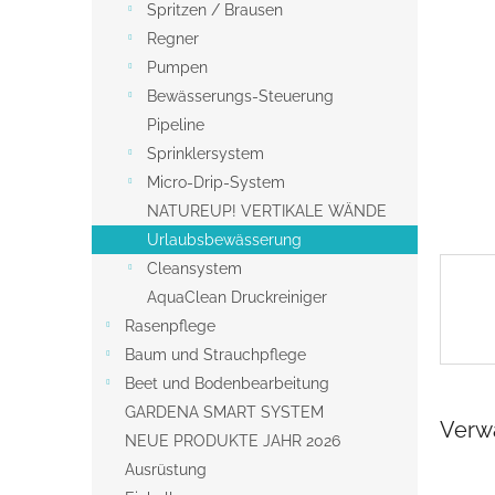
s
Spritzen / Brausen
t
Regner
e
Pumpen
Bewässerungs-Steuerung
Pipeline
Sprinklersystem
Micro-Drip-System
NATUREUP! VERTIKALE WÄNDE
Urlaubsbewässerung
Cleansystem
AquaClean Druckreiniger
Rasenpflege
Baum und Strauchpflege
Beet und Bodenbearbeitung
GARDENA SMART SYSTEM
Verw
NEUE PRODUKTE JAHR 2026
Ausrüstung