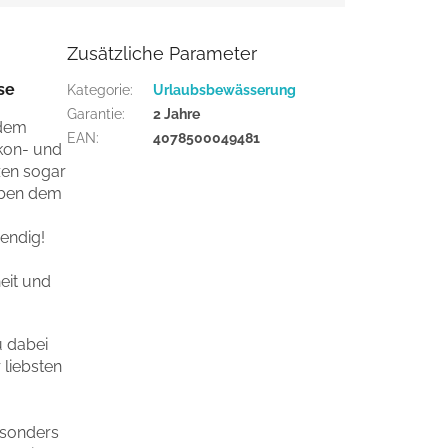
Zusätzliche Parameter
se
Kategorie
:
Urlaubsbewässerung
Garantie
:
2 Jahre
 dem
EAN
:
4078500049481
kon- und
zen sogar
eben dem
endig!
eit und
u dabei
 liebsten
esonders