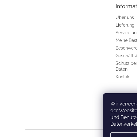
e
Informat
i
l
Über uns
e
Lieferung
Service u
Meine Bes
Beschwerd
Geschäfts
Schutz pe
Daten
Kontakt
Wir verwen
der Website
und Benutze
Datenverkeh