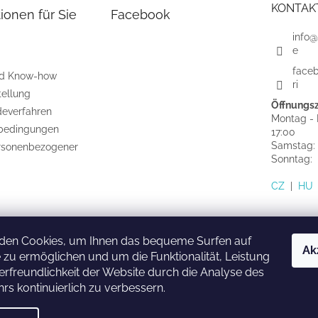
KONTAK
ionen für Sie
Facebook
info@
e
face
nd Know-how
ri
tellung
Öffnungsz
everfahren
Montag - F
bedingungen
17:00
Samstag:
rsonenbezogener
Sonntag
CZ
|
HU
den Cookies, um Ihnen das bequeme Surfen auf
Ak
 zu ermöglichen und um die Funktionalität, Leistung
HU
SK
CZ
rfreundlichkeit der Website durch die Analyse des
rs kontinuierlich zu verbessern.