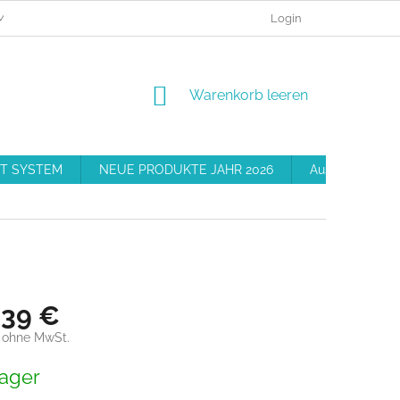
MEINE BESTELLUNG
BESCHWERDEVERFAHREN
Login
GESCHÄFT
WARENKORB
Warenkorb leeren
T SYSTEM
NEUE PRODUKTE JAHR 2026
Ausrüstung
,39 €
 ohne MwSt.
preis:
ager