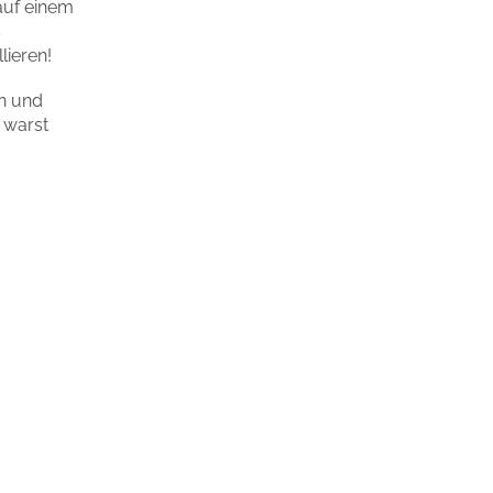
auf einem
s
lieren!
en und
 warst