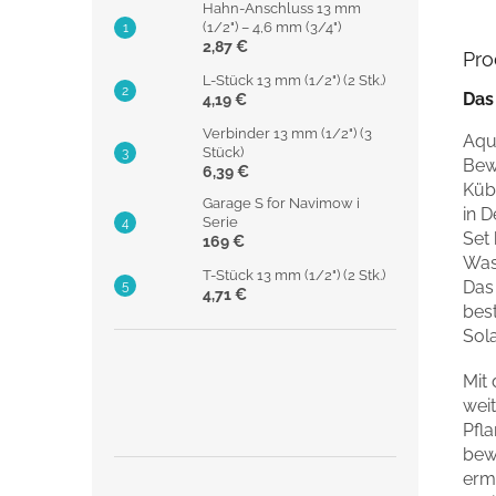
Hahn-Anschluss 13 mm
(1/2") – 4,6 mm (3/4")
2,87 €
Pro
L-Stück 13 mm (1/2") (2 Stk.)
Das
4,19 €
Verbinder 13 mm (1/2") (3
Aqu
Stück)
Bew
6,39 €
Küb
Garage S for Navimow i
in 
Serie
Set 
169 €
Was
T-Stück 13 mm (1/2") (2 Stk.)
Das
4,71 €
best
Sola
Mit
weit
Pfl
bewe
erm