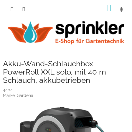
Zum
WARE
Inhalt
springen
Akku-Wand-Schlauchbox
PowerRoll XXL solo, mit 40 m
Schlauch, akkubetrieben
4404
Marke:
Gardena