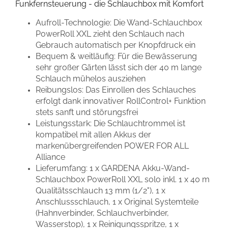
Funkfernsteuerung - die Schlauchbox mit Komfort
Aufroll-Technologie: Die Wand-Schlauchbox
PowerRoll XXL zieht den Schlauch nach
Gebrauch automatisch per Knopfdruck ein
Bequem & weitläufig: Für die Bewässerung
sehr großer Gärten lässt sich der 40 m lange
Schlauch mühelos ausziehen
Reibungslos: Das Einrollen des Schlauches
erfolgt dank innovativer RollControl+ Funktion
stets sanft und störungsfrei
Leistungsstark: Die Schlauchtrommel ist
kompatibel mit allen Akkus der
markenübergreifenden POWER FOR ALL
Alliance
Lieferumfang: 1 x GARDENA Akku-Wand-
Schlauchbox PowerRoll XXL solo inkl. 1 x 40 m
Qualitätsschlauch 13 mm (1/2"), 1 x
Anschlussschlauch, 1 x Original Systemteile
(Hahnverbinder, Schlauchverbinder,
Wasserstop), 1 x Reinigungsspritze, 1 x