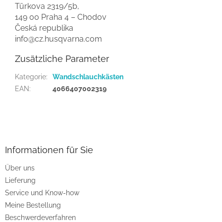
Türkova 2319/5b,
149 00 Praha 4 – Chodov
Česká republika
info@cz.husqvarna.com
Zusätzliche Parameter
Kategorie
:
Wandschlauchkästen
EAN
:
4066407002319
F
u
ß
z
Informationen für Sie
e
Über uns
i
Lieferung
l
e
Service und Know-how
Meine Bestellung
Beschwerdeverfahren