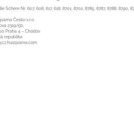
die Schere Nr. 607, 608, 617, 618, 8701, 8702, 8785, 8787, 8788, 8790, 
varna Česko s.r.o.
ova 2319/5b,
00 Praha 4 – Chodov
á republika
@cz.husqvarna.com