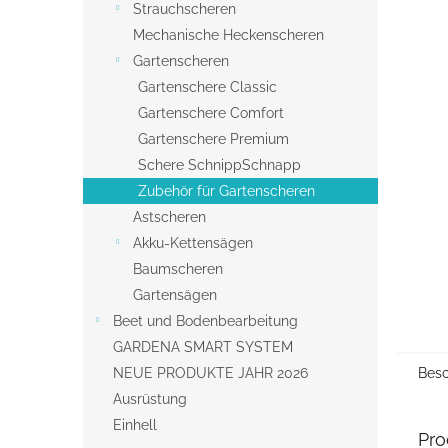
s
Strauchscheren
t
Mechanische Heckenscheren
e
Gartenscheren
Gartenschere Classic
Gartenschere Comfort
Gartenschere Premium
Schere SchnippSchnapp
Zubehör für Gartenscheren
Astscheren
Akku-Kettensägen
Baumscheren
Gartensägen
Beet und Bodenbearbeitung
GARDENA SMART SYSTEM
NEUE PRODUKTE JAHR 2026
Besc
Ausrüstung
Einhell
Pro