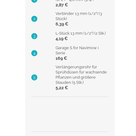
2,87 €
Verbinder 13 mm (1/2") (3
Stück)
6,39 €
L-Stück 13 mm (1/2") (2 Stk.)
4,19 €
Garage S for Navimow i
Serie
169 €
Verlängerungsrohr für
Sprühdüsen für wachsende
Pflanzen und größere
Stauden (5 Stk.)
5,22 €