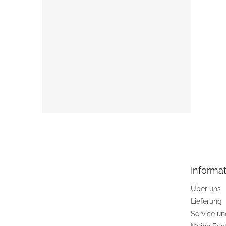
F
u
ß
z
e
Informat
i
l
Über uns
e
Lieferung
Service u