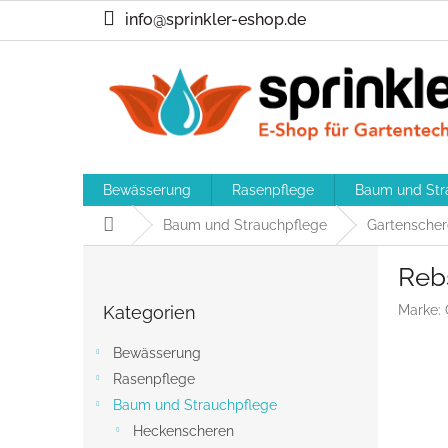
Zum
info@sprinkler-eshop.de
Inhalt
springen
Bewässerung
Rasenpflege
Baum und Str
Startseite
Baum und Strauchpflege
Gartensche
S
Reb
e
Kategorien
i
Kategorien
Marke:
überspringen
t
e
Bewässerung
n
Rasenpflege
l
Baum und Strauchpflege
e
i
Heckenscheren