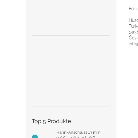
Für 
Husq
Türk
149 
Česk
info
Top 5 Produkte
Hahn-Anschluss 13 mm
(1/2") – 4,6 mm (3/4")