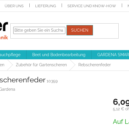
ÜBER UNS
LIEFERUNG
SERVICE UND KNOW-HOW
SUCHEN
auchpflege
Beet und Bodenbearbeitung
GARDENA SMAR
ren
Zubehör für Gartenscheren
Rebscherenfeder
scherenfeder
10359
Gardena
6,0
5,12 € o
Verkaufs
Auf L