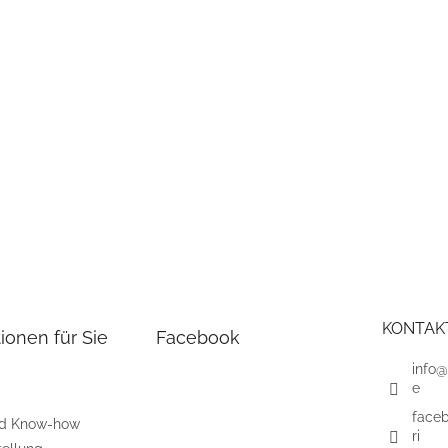
KONTAK
ionen für Sie
Facebook
info@
e
face
nd Know-how
ri