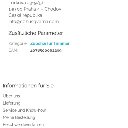
Türkova 2319/5b,
149 00 Praha 4 – Chodov
Česká republika
info@cz.husqvarna.com
Zusätzliche Parameter
Kategorie
:
Zubehör für Trimmer
EAN
:
4078500062299
F
u
ß
z
Informationen für Sie
e
Über uns
i
Lieferung
l
e
Service und Know-how
Meine Bestellung
Beschwerdeverfahren