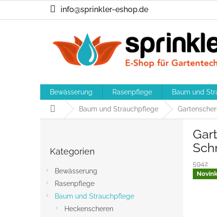
Zum
info@sprinkler-eshop.de
Inhalt
springen
Bewässerung
Rasenpflege
Baum und Str
Startseite
Baum und Strauchpflege
Gartensche
S
Gar
e
Kategorien
i
Sch
Kategorien
überspringen
t
5942
e
Bewässerung
Novin
n
Rasenpflege
l
Baum und Strauchpflege
e
i
Heckenscheren