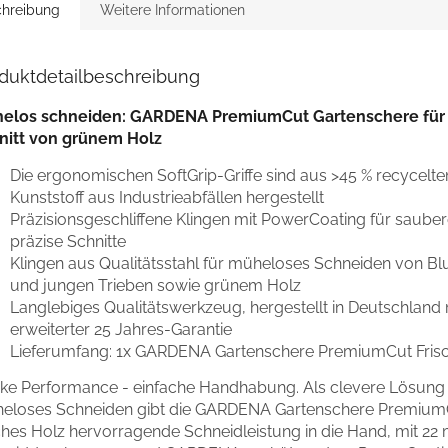
hreibung
Weitere Informationen
duktdetailbeschreibung
elos schneiden: GARDENA PremiumCut Gartenschere für
nitt von grünem Holz
Die ergonomischen SoftGrip-Griffe sind aus >45 % recycelt
Kunststoff aus Industrieabfällen hergestellt
Präzisionsgeschliffene Klingen mit PowerCoating für saube
präzise Schnitte
Klingen aus Qualitätsstahl für müheloses Schneiden von B
und jungen Trieben sowie grünem Holz
Langlebiges Qualitätswerkzeug, hergestellt in Deutschland 
erweiterter 25 Jahres-Garantie
Lieferumfang: 1x GARDENA Gartenschere PremiumCut Fris
rke Performance - einfache Handhabung. Als clevere Lösung 
eloses Schneiden gibt die GARDENA Gartenschere PremiumC
sches Holz hervorragende Schneidleistung in die Hand, mit 2