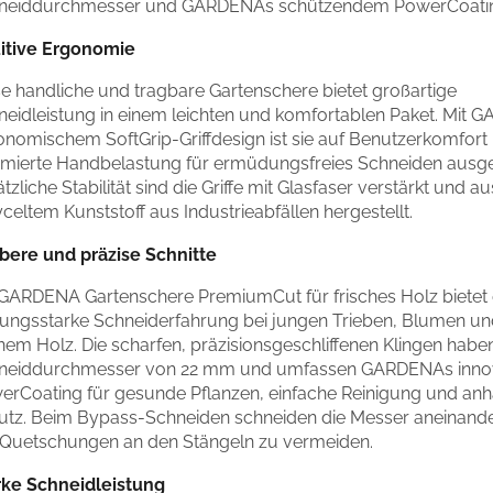
neiddurchmesser und GARDENAs schützendem PowerCoati
uitive Ergonomie
se handliche und tragbare Gartenschere bietet großartige
neidleistung in einem leichten und komfortablen Paket. Mit
onomischem SoftGrip-Griffdesign ist sie auf Benutzerkomfort
imierte Handbelastung für ermüdungsfreies Schneiden ausge
tzliche Stabilität sind die Griffe mit Glasfaser verstärkt und a
celtem Kunststoff aus Industrieabfällen hergestellt.
bere und präzise Schnitte
 GARDENA Gartenschere PremiumCut für frisches Holz bietet 
stungsstarke Schneiderfahrung bei jungen Trieben, Blumen u
em Holz. Die scharfen, präzisionsgeschliffenen Klingen habe
neiddurchmesser von 22 mm und umfassen GARDENAs innov
erCoating für gesunde Pflanzen, einfache Reinigung und an
utz. Beim Bypass-Schneiden schneiden die Messer aneinande
Quetschungen an den Stängeln zu vermeiden.
rke Schneidleistung