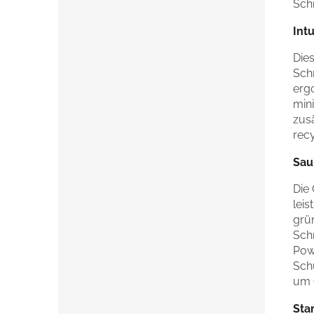
Sch
Int
Die
Sch
erg
min
zusä
recy
Sau
Die
lei
grün
Sch
Pow
Sch
um 
Sta