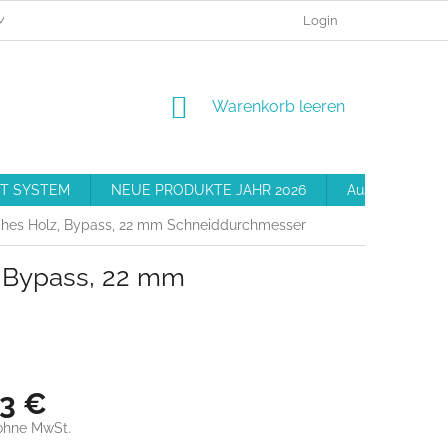
MEINE BESTELLUNG
BESCHWERDEVERFAHREN
Login
GESCHÄFT
WARENKORB
Warenkorb leeren
T SYSTEM
NEUE PRODUKTE JAHR 2026
Ausrüstung
ches Holz, Bypass, 22 mm Schneiddurchmesser
, Bypass, 22 mm
63 €
ohne MwSt.