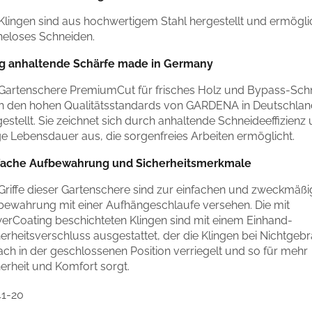
 Klingen sind aus hochwertigem Stahl hergestellt und ermögl
eloses Schneiden.
g anhaltende Schärfe made in Germany
 Gartenschere PremiumCut für frisches Holz und Bypass-Schni
h den hohen Qualitätsstandards von GARDENA in Deutschlan
estellt. Sie zeichnet sich durch anhaltende Schneideeffizienz
ge Lebensdauer aus, die sorgenfreies Arbeiten ermöglicht.
fache Aufbewahrung und Sicherheitsmerkmale
 Griffe dieser Gartenschere sind zur einfachen und zweckmäß
bewahrung mit einer Aufhängeschlaufe versehen. Die mit
erCoating beschichteten Klingen sind mit einem Einhand-
erheitsverschluss ausgestattet, der die Klingen bei Nichtgeb
ach in der geschlossenen Position verriegelt und so für mehr
erheit und Komfort sorgt.
41-20