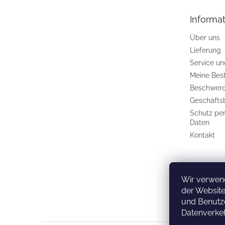
z
e
Informat
i
l
Über uns
e
Lieferung
Service u
Meine Bes
Beschwerd
Geschäfts
Schutz pe
Daten
Kontakt
Wir verwen
der Website
und Benutze
Datenverkeh