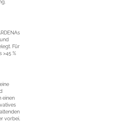
ng.
 GARDENAs
 und
legt. Für
us >45 %
eine
nd
n einen
atives
haltenden
r vorbei,