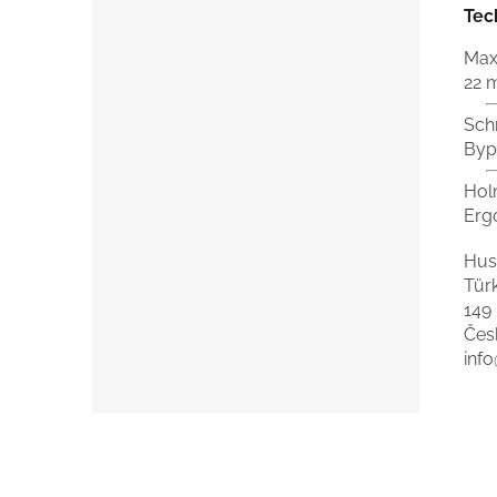
Tec
Max
22 
Sch
Byp
Hol
Erg
Hus
Tür
149
Čes
inf
F
u
ß