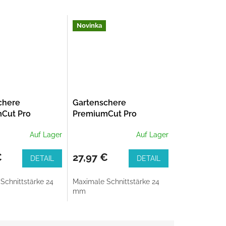
Novinka
chere
Gartenschere
Cut Pro
PremiumCut Pro
 Holz, Bypass,
Trockenes Holz,
Auf Lager
Auf Lager
Amboss, 24 mm
durchmesser
Schneiddurchmesser
€
27,97 €
DETAIL
DETAIL
Schnittstärke 24
Maximale Schnittstärke 24
mm