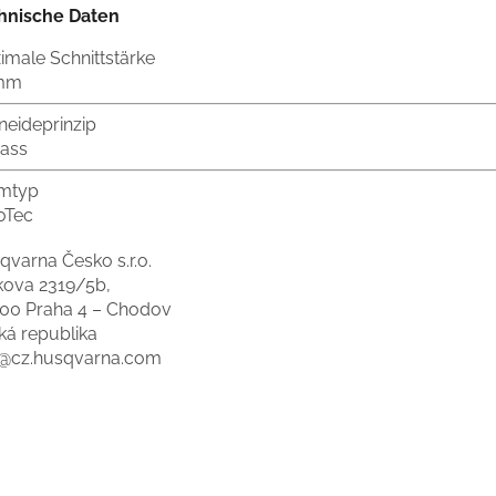
hnische Daten
imale Schnittstärke
mm
neideprinzip
ass
mtyp
oTec
qvarna Česko s.r.o.
kova 2319/5b,
 00 Praha 4 – Chodov
ká republika
o@cz.husqvarna.com