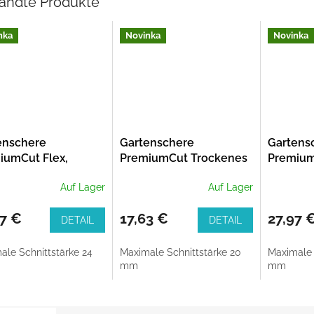
andte Produkte
nka
Novinka
Novinka
enschere
Gartenschere
Gartens
iumCut Flex,
PremiumCut Trockenes
Premium
ss, Gartenschere
Holz, Amboss, 20 mm
Frisches
Auf Lager
Auf Lager
Grünholz, 24 mm
Schneiddurchmesser
24 mm
Schneid
67 €
17,63 €
27,97 
DETAIL
DETAIL
ale Schnittstärke 24
Maximale Schnittstärke 20
Maximale 
mm
mm