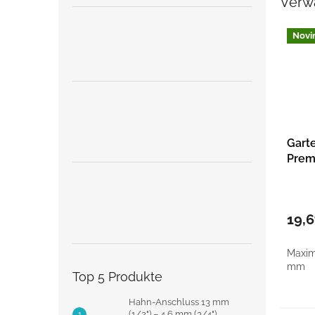
Verw
Novi
Gart
Prem
Bypa
für 
19,
Maxim
mm
Top 5 Produkte
Hahn-Anschluss 13 mm
(1/2") – 4,6 mm (3/4")