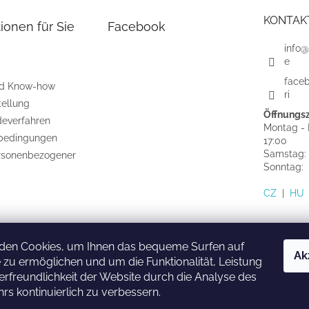
KONTAK
ionen für Sie
Facebook
info@
e
face
nd Know-how
ri
tellung
Öffnungsz
everfahren
Montag - F
bedingungen
17:00
Samstag:
rsonenbezogener
Sonntag
CZ
|
HU
den Cookies, um Ihnen das bequeme Surfen auf
Ak
 zu ermöglichen und um die Funktionalität, Leistung
HU
SK
CZ
rfreundlichkeit der Website durch die Analyse des
rs kontinuierlich zu verbessern.