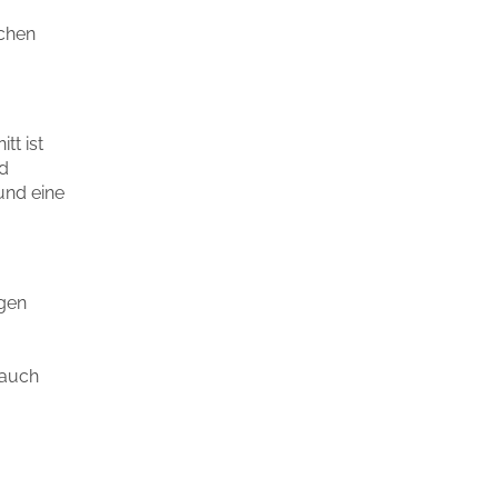
ichen
tt ist
d
 und eine
igen
rauch