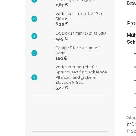
Besc
2,87 €
Verbinder 13 mm (1/2") (3
Stück)
Pro
6,39 €
L-Stück 13 mm (1/2") (2 Stk.)
Müh
4,19 €
Sch
Garage S for Navimow i
Serie
169 €
Verlängerungsrohr für
Sprühdüsen für wachsende
Pflanzen und größere
Stauden (5 Stk.)
5,22 €
Sta
müh
fri