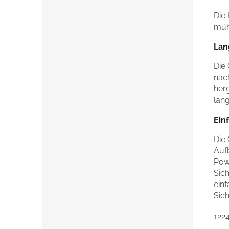
Die
müh
Lan
Die
nac
herg
lan
Ein
Die
Auf
Pow
Sich
einf
Sich
122