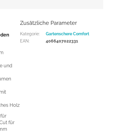
Zusätzliche Parameter
Kategorie
:
Gartenschere Comfort
 den
EAN
:
4066407022331
em
re und
lumen
mit
ches Holz
für
ut für
2 mm