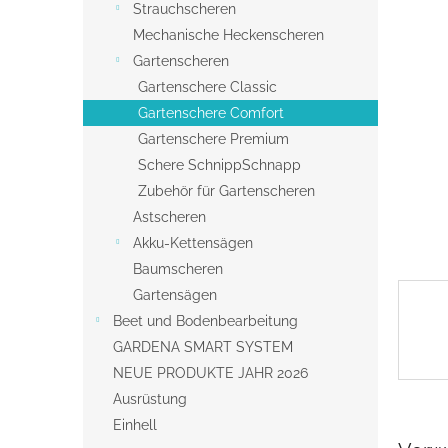
s
Strauchscheren
t
Mechanische Heckenscheren
e
Gartenscheren
Gartenschere Classic
Gartenschere Comfort
Gartenschere Premium
Schere SchnippSchnapp
Zubehör für Gartenscheren
Astscheren
Akku-Kettensägen
Baumscheren
Gartensägen
Beet und Bodenbearbeitung
GARDENA SMART SYSTEM
NEUE PRODUKTE JAHR 2026
Ausrüstung
Einhell