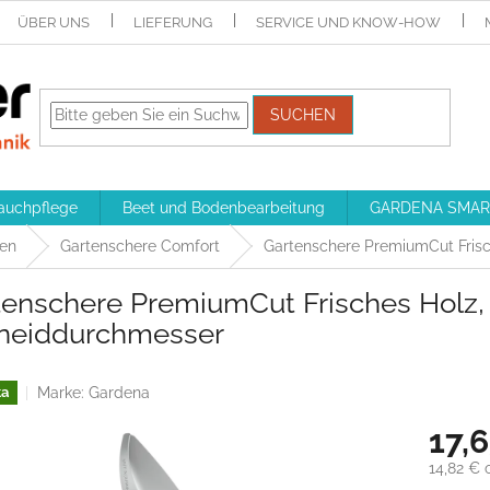
ÜBER UNS
LIEFERUNG
SERVICE UND KNOW-HOW
SUCHEN
auchpflege
Beet und Bodenbearbeitung
GARDENA SMAR
ren
Gartenschere Comfort
Gartenschere PremiumCut Fris
tenschere PremiumCut Frisches Holz
neiddurchmesser
Marke:
Gardena
ka
17,
14,82 € 