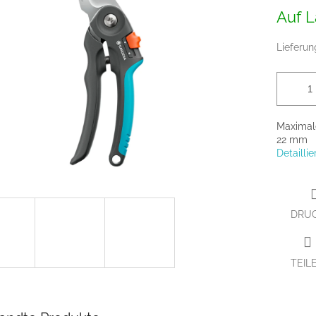
Verkaufs
Auf L
Lieferun
Maximale
22 mm
Detailli
DRU
TEIL