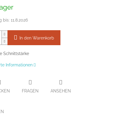
preis:
ager
g bis:
11.8.2026
In den Warenkorb
 Schnittstärke
erte Informationen
CKEN
FRAGEN
ANSEHEN
EN