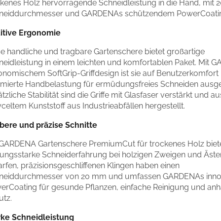
ckenes Holz hervorragende Schneidleistung in die Hand, mit
neiddurchmesser und GARDENAs schützendem PowerCoati
uitive Ergonomie
se handliche und tragbare Gartenschere bietet großartige
neidleistung in einem leichten und komfortablen Paket. Mit
onomischem SoftGrip-Griffdesign ist sie auf Benutzerkomfort
imierte Handbelastung für ermüdungsfreies Schneiden ausge
tzliche Stabilität sind die Griffe mit Glasfaser verstärkt und a
celtem Kunststoff aus Industrieabfällen hergestellt.
bere und präzise Schnitte
 GARDENA Gartenschere PremiumCut für trockenes Holz biete
stungsstarke Schneiderfahrung bei holzigen Zweigen und Ästen
rfen, präzisionsgeschliffenen Klingen haben einen
neiddurchmesser von 20 mm und umfassen GARDENAs inno
erCoating für gesunde Pflanzen, einfache Reinigung und an
utz.
rke Schneidleistung