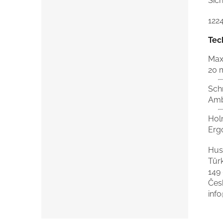
Sich
122
Tec
Max
20
Sch
Am
Hol
Erg
Hus
Tür
149
Čes
inf