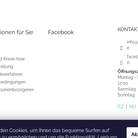
KONTAK
ionen für Sie
Facebook
info@
e
face
nd Know-how
ri
tellung
Öffnungsz
everfahren
Montag - F
bedingungen
17:00
Samstag:
rsonenbezogener
Sonntag
CZ
|
HU
den Cookies, um Ihnen das bequeme Surfen auf
Ak
 zu ermöglichen und um die Funktionalität, Leistung