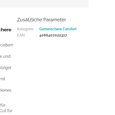
Zusätzliche Parameter
chere
Kategorie
:
Gartenschere Comfort
EAN
:
4066407022317
yceltem
re und
olziger
mit
ckenes
für
ut für