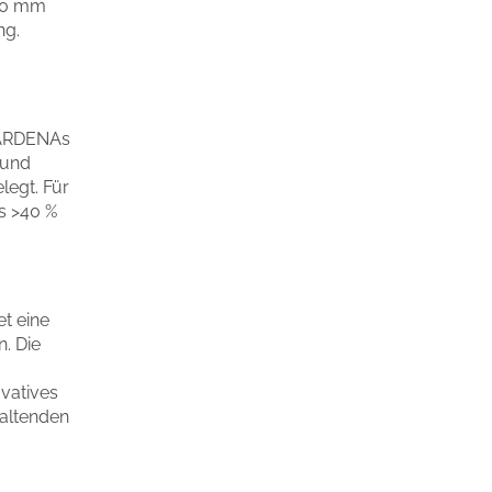
 20 mm
ng.
 GARDENAs
 und
legt. Für
us >40 %
t eine
. Die
vatives
haltenden