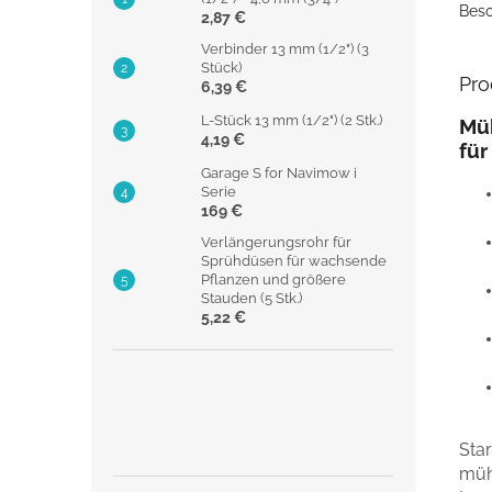
Besc
2,87 €
Verbinder 13 mm (1/2") (3
Stück)
Pro
6,39 €
L-Stück 13 mm (1/2") (2 Stk.)
Mü
4,19 €
für
Garage S for Navimow i
Serie
169 €
Verlängerungsrohr für
Sprühdüsen für wachsende
Pflanzen und größere
Stauden (5 Stk.)
5,22 €
Sta
müh