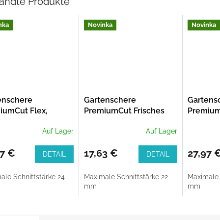
andte Produkte
nka
Novinka
Novinka
enschere
Gartenschere
Gartens
iumCut Flex,
PremiumCut Frisches
Premium
ss, Gartenschere
Holz, Bypass, 22 mm
Frisches
Auf Lager
Auf Lager
Grünholz, 24 mm
Schneiddurchmesser
24 mm
Schneid
67 €
17,63 €
27,97 
DETAIL
DETAIL
ale Schnittstärke 24
Maximale Schnittstärke 22
Maximale 
mm
mm