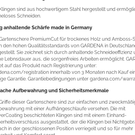
 Klingen sind aus hochwertigem Stahl hergestellt und ermögl
eloses Schneiden.
g anhaltende Schärfe made in Germany
 Gartenschere PremiumCut für trockenes Holz und Amboss-Sch
h den hohen Qualitätsstandards von GARDENA in Deutschlan
estellt. Sie zeichnet sich durch anhaltende Schneideeffizienz
ge Lebnsdauer aus, die sorgenfreies Arbeiten ermöglicht. G
et auf das Produkt nach Registrierung unter:
dena.com/registration innerhalb von 3 Monaten nach Kauf ei
rige Garantie. Garantiebedingungen unter gardena.com/warr
fache Aufbewahrung und Sicherheitsmerkmale
 Griffe dieser Gartenschere sind zur einfachen und zweckmäß
bewahrung mit einer Aufhängeschlaufe versehen. Die mit
erCoating beschichteten Klingen sind mit einem Einhand-
erheitsverschluss ausgestattet, der die Klingen bei Nichtgeb
ach in der geschlossenen Position verriegelt und so für mehr