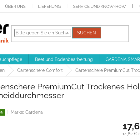
ÜBER UNS
LIEFERUNG
SERVICE UND KNOW-HOW
SUCHEN
auchpflege
Beet und Bodenbearbeitung
GARDENA SMAR
ren
Gartenschere Comfort
Gartenschere PremiumCut Tro
tenschere PremiumCut Trockenes Ho
neiddurchmesser
Marke:
Gardena
ka
17,
14,82 € 