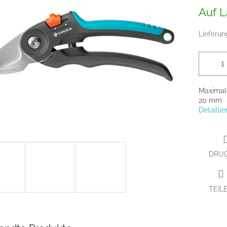
Verkaufs
Auf L
Lieferun
Maximale
20 mm
Detailli
DRU
TEIL