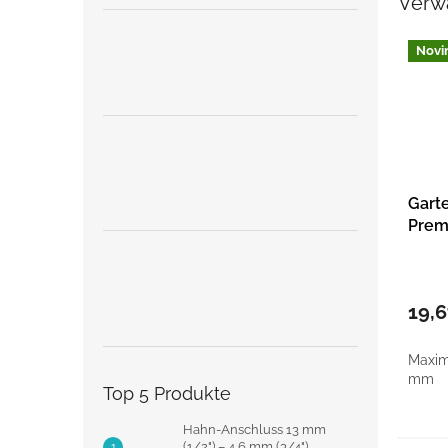
Verw
Novi
Gart
Prem
Bypa
für 
19,
Maxim
mm
Top 5 Produkte
Hahn-Anschluss 13 mm
(1/2") – 4,6 mm (3/4")