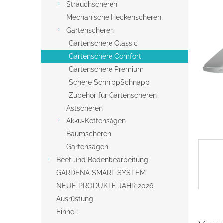
s
Strauchscheren
t
Mechanische Heckenscheren
e
Gartenscheren
Gartenschere Classic
Gartenschere Comfort
Gartenschere Premium
Schere SchnippSchnapp
Zubehör für Gartenscheren
Astscheren
Akku-Kettensägen
Baumscheren
Gartensägen
Beet und Bodenbearbeitung
GARDENA SMART SYSTEM
NEUE PRODUKTE JAHR 2026
Ausrüstung
Einhell