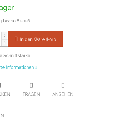
preis:
ager
g bis:
10.8.2026
In den Warenkorb
 Schnittstärke
erte Informationen
CKEN
FRAGEN
ANSEHEN
EN