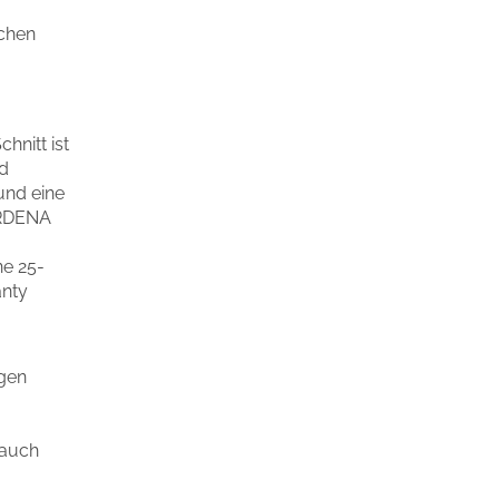
ichen
nitt ist
d
 und eine
ARDENA
ne 25-
anty
igen
rauch