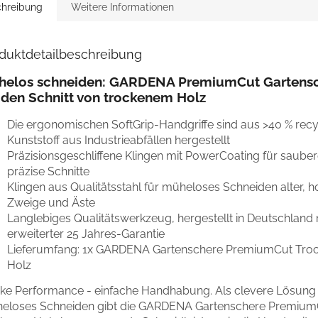
hreibung
Weitere Informationen
duktdetailbeschreibung
helos schneiden: GARDENA PremiumCut Gartens
 den Schnitt von trockenem Holz
Die ergonomischen SoftGrip-Handgriffe sind aus >40 % rec
Kunststoff aus Industrieabfällen hergestellt
Präzisionsgeschliffene Klingen mit PowerCoating für saube
präzise Schnitte
Klingen aus Qualitätsstahl für müheloses Schneiden alter, h
Zweige und Äste
Langlebiges Qualitätswerkzeug, hergestellt in Deutschland 
erweiterter 25 Jahres-Garantie
Lieferumfang: 1x GARDENA Gartenschere PremiumCut Tro
Holz
rke Performance - einfache Handhabung. Als clevere Lösung 
eloses Schneiden gibt die GARDENA Gartenschere PremiumC