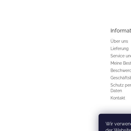
F
u
ß
z
e
Informat
i
l
Über uns
e
Lieferung
Service u
Meine Bes
Beschwerd
Geschäfts
Schutz pe
Daten
Kontakt
Wir verwen
der Website