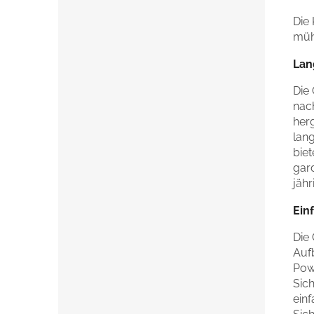
Die
müh
Lan
Die
nac
herg
lan
biet
gar
jäh
Ein
Die
Auf
Pow
Sich
einf