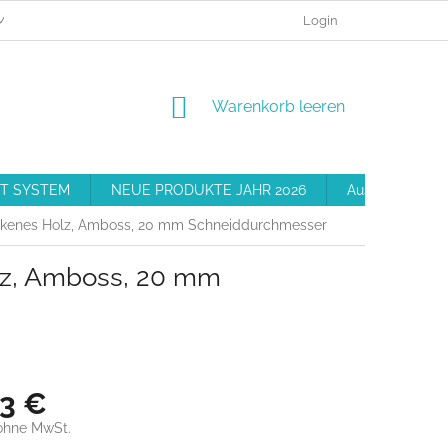
MEINE BESTELLUNG
BESCHWERDEVERFAHREN
Login
GESCHÄFT
WARENKORB
Warenkorb leeren
T SYSTEM
NEUE PRODUKTE JAHR 2026
Ausrüstung
ckenes Holz, Amboss, 20 mm Schneiddurchmesser
lz, Amboss, 20 mm
63 €
ohne MwSt.