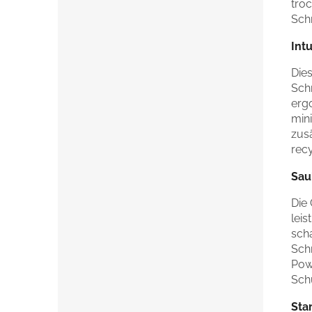
tro
Sch
Int
Die
Sch
erg
min
zusä
recy
Sau
Die
lei
scha
Sch
Pow
Sch
Sta