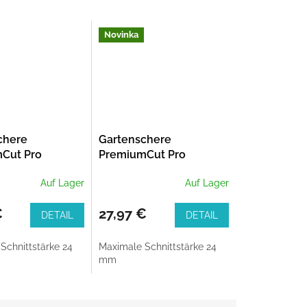
Novinka
chere
Gartenschere
Cut Pro
PremiumCut Pro
 Holz, Bypass,
Trockenes Holz,
Auf Lager
Auf Lager
Amboss, 24 mm
durchmesser
Schneiddurchmesser
€
27,97 €
DETAIL
DETAIL
Schnittstärke 24
Maximale Schnittstärke 24
mm