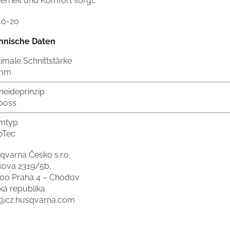
erheit und Komfort sorgt.
40-20
hnische Daten
imale Schnittstärke
 mm
neideprinzip
boss
mtyp
oTec
qvarna Česko s.r.o.
kova 2319/5b,
 00 Praha 4 – Chodov
ká republika
o@cz.husqvarna.com