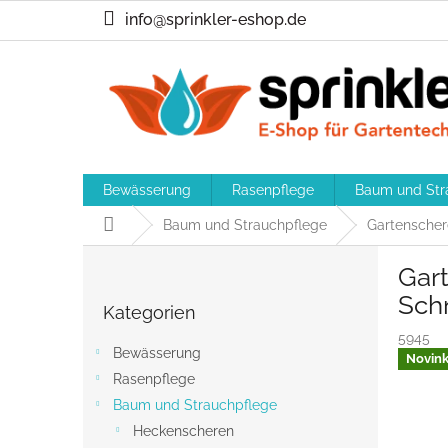
Zum
info@sprinkler-eshop.de
Inhalt
springen
Bewässerung
Rasenpflege
Baum und Str
Startseite
Baum und Strauchpflege
Gartensche
S
Gar
e
Kategorien
i
Sch
Kategorien
überspringen
t
5945
e
Bewässerung
Novin
n
Rasenpflege
l
Baum und Strauchpflege
e
i
Heckenscheren